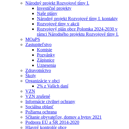
Národný projekt Rozvojové tímy I.
Investičné projekty
Naše plány
Národný projekt Rozvojové tímy I. kontakty
Rozvojové tímy v akcii
Rozvojový plán obce Polomka 2024-2030 v
rámci Národného projektu Rozvojové tímy I.
MOaPS
Zastupiteľstvo
Komisie
Pozvánky
Zápisnice
Uznesenia
Zdravotníctvo
Školy
Organizácie v obci
2% z Vašich daní
VZN
VZN zrušené
Informácie civilnej ochrany
Sociálna oblasť
Požiarna ochrana
Sčítanie obyvateľov, domov a bytov 2021
Podpora EÚ a ŠR 2014-2020
Hlavný kontrolór obce