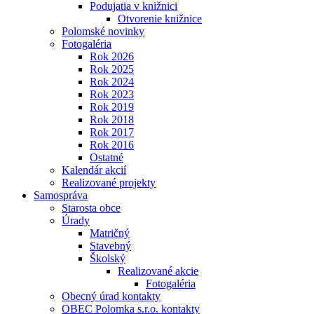
Podujatia v knižnici
Otvorenie knižnice
Polomské novinky
Fotogaléria
Rok 2026
Rok 2025
Rok 2024
Rok 2023
Rok 2019
Rok 2018
Rok 2017
Rok 2016
Ostatné
Kalendár akcií
Realizované projekty
Samospráva
Starosta obce
Úrady
Matričný
Stavebný
Školský
Realizované akcie
Fotogaléria
Obecný úrad kontakty
OBEC Polomka s.r.o. kontakty