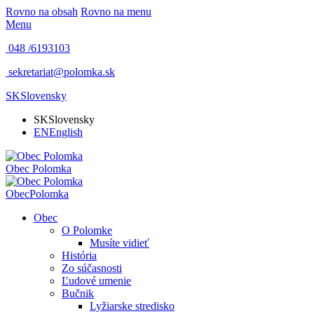
Rovno na obsah
Rovno na menu
Menu
048 /
6193103
sekretariat@polomka.sk
SK
Slovensky
SK
Slovensky
EN
English
Obec
Polomka
Obec
Polomka
Obec
O Polomke
Musíte vidieť
História
Zo súčasnosti
Ľudové umenie
Bučnik
Lyžiarske stredisko