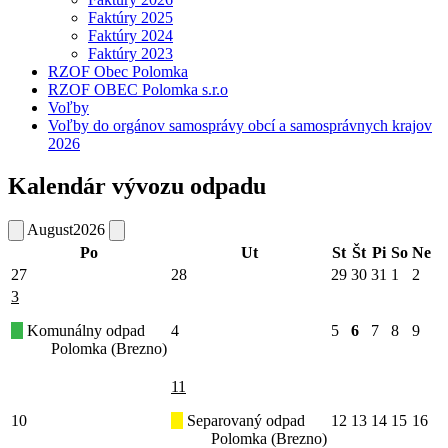
Faktúry 2025
Faktúry 2024
Faktúry 2023
RZOF Obec Polomka
RZOF OBEC Polomka s.r.o
Voľby
Voľby do orgánov samosprávy obcí a samosprávnych krajov
2026
Kalendár vývozu odpadu
August
2026
Po
Ut
St
Št
Pi
So
Ne
27
28
29
30
31
1
2
3
Komunálny odpad
4
5
6
7
8
9
Polomka (Brezno)
11
10
Separovaný odpad
12
13
14
15
16
Polomka (Brezno)