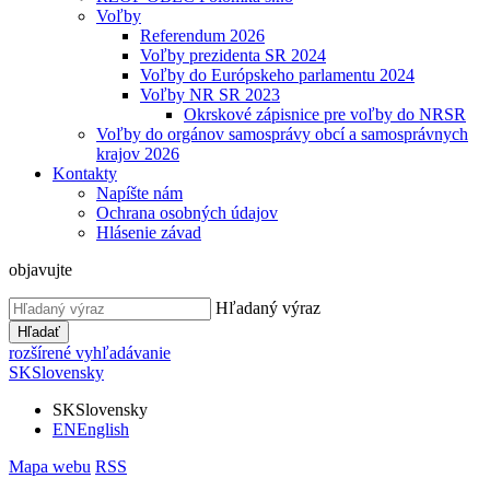
Voľby
Referendum 2026
Voľby prezidenta SR 2024
Voľby do Európskeho parlamentu 2024
Voľby NR SR 2023
Okrskové zápisnice pre voľby do NRSR
Voľby do orgánov samosprávy obcí a samosprávnych
krajov 2026
Kontakty
Napíšte nám
Ochrana osobných údajov
Hlásenie závad
objavujte
Hľadaný výraz
Hľadať
rozšírené vyhľadávanie
SK
Slovensky
SK
Slovensky
EN
English
Mapa webu
RSS