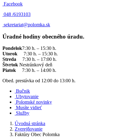
Facebook
048 /
6193103
sekretariat@polomka.sk
Úradné hodiny obecného úradu.
Pondelok
7:30 h. – 15:30 h.
Utorok
7:30 h. – 15:30 h.
Streda
7:30 h. – 17:00 h.
Štvrtok
Nestránkový deň
Piatok
7:30 h. – 14:00 h.
Obed. prestávka od 12:00 do 13:00 h.
Bučnik
Ubytovanie
Polomské novinky
Musíte vidieť
Služby
Úvodná stránka
Zverejňovanie
Faktúry Obec Polomka