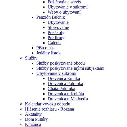
Požičovňa a servis
Ubytovanie v súkromí
Weby o ubytovaní
Penzión Bučnik
Ubytovanie
Stravovanie
Pre školy
Pre firmy
Galéria
Píšu o nás
Jedálny lístok
Služby
Služby poskytované obcou
Služby poskytované inými subjektami
Ubytovanie v súkromí
Drevenica Emilka
Drevenica Polomka
Chata Polomka
Drevenica u Kohúta
Drevenica u Medveďa
Kalendár vývozu odpadu
Hlásenie rozhlasu - Rozana
Aktuality
Dom kultúry
Knižnica