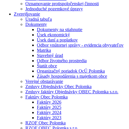
Oznamovanie protispoločenskej činnosti
Jednoduché pozemkové úpravy
Zverejňovanie
Úradná tabuľa
Dokumenty
Dokumenty na stiahnutie
Úsek ekonomický
Úsek daní a poplatkov
Odbor vnútornej správy - evidencia obyvateľov
Matrika
Stavebný úrad
Odbor životného prostredia
Štatút obce
Organizačný poriadok OcÚ Polomka
Zásady hospodárenia s majetkom obce
Verejné obstarávanie
Zmluvy Objednávky Obec Polomka
Zmluvy faktúry Objednávky OBEC Polomka s.r.o.
Faktúry Obec Polomka
Faktúry 2026
Faktúry 2025
Faktúry 2024
Faktúry 2023
RZOF Obec Polomka
RZOF OBEC Polomka s.r.o