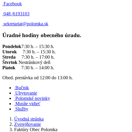
Facebook
048 /
6193103
sekretariat@polomka.sk
Úradné hodiny obecného úradu.
Pondelok
7:30 h. – 15:30 h.
Utorok
7:30 h. – 15:30 h.
Streda
7:30 h. – 17:00 h.
Štvrtok
Nestránkový deň
Piatok
7:30 h. – 14:00 h.
Obed. prestávka od 12:00 do 13:00 h.
Bučnik
Ubytovanie
Polomské novinky
Musíte vidieť
Služby
Úvodná stránka
Zverejňovanie
Faktúry Obec Polomka