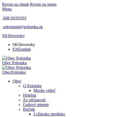
Rovno na obsah
Rovno na menu
Menu
048 /
6193103
sekretariat@polomka.sk
SK
Slovensky
SK
Slovensky
EN
English
Obec
Polomka
Obec
Polomka
Obec
O Polomke
Musíte vidieť
História
Zo súčasnosti
Ľudové umenie
Bučnik
Lyžiarske stredisko