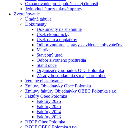
Oznamovanie protispoločenskej činnosti
Jednoduché pozemkové úpravy
Zverejňovanie
Úradná tabuľa
Dokumenty
Dokumenty na stiahnutie
Úsek ekonomický
Úsek daní a poplatkov
Odbor vnútornej správy - evidencia obyvateľov
Matrika
Stavebný úrad
Odbor životného prostredia
Štatút obce
Organizačný poriadok OcÚ Polomka
Zásady hospodárenia s majetkom obce
Verejné obstarávanie
Zmluvy Objednávky Obec Polomka
Zmluvy faktúry Objednávky OBEC Polomka s.r.o.
Faktúry Obec Polomka
Faktúry 2026
Faktúry 2025
Faktúry 2024
Faktúry 2023
RZOF Obec Polomka
RZOF OBEC Polomka s.r.o