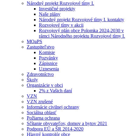
Národný projekt Rozvojové tímy I.
Investičné projekty
Naše plány
Národný projekt Rozvojové tímy I. kontakty
Rozvojové tímy v akcii
Rozvojový plán obce Polomka 2024-2030 v
rámci Národného projektu Rozvojové tímy I.
MOaPS
Zastupiteľstvo
Komisie
Pozvánky
Zápisnice
Uznesenia
Zdravotníctvo
Školy
Organizácie v obci
2% z Vašich daní
VZN
VZN zrušené
Informácie civilnej ochrany
Sociálna oblasť
Požiarna ochrana
Sčítanie obyvateľov, domov a bytov 2021
Podpora EÚ a ŠR 2014-2020
Hlavný kontrolór obce