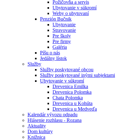
Požičovňa a servis
Ubytovanie v súkromí
Weby o ubytovaní
Penzión Bučnik
Ubytovanie
Stravovanie
Pre školy
Pre firmy
Galéria
Píšu o nás
Jedálny lístok
Služby
Služby poskytované obcou
Služby poskytované inými subjektami
Ubytovanie v súkromí
Drevenica Emilka
Drevenica Polomka
Chata Polomka
Drevenica u Kohúta
Drevenica u Medveďa
Kalendár vývozu odpadu
Hlásenie rozhlasu - Rozana
Aktuality
Dom kultúry
Knižnica