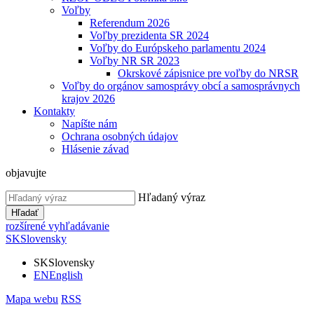
Voľby
Referendum 2026
Voľby prezidenta SR 2024
Voľby do Európskeho parlamentu 2024
Voľby NR SR 2023
Okrskové zápisnice pre voľby do NRSR
Voľby do orgánov samosprávy obcí a samosprávnych
krajov 2026
Kontakty
Napíšte nám
Ochrana osobných údajov
Hlásenie závad
objavujte
Hľadaný výraz
Hľadať
rozšírené vyhľadávanie
SK
Slovensky
SK
Slovensky
EN
English
Mapa webu
RSS