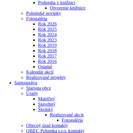
Podujatia v knižnici
Otvorenie knižnice
Polomské novinky
Fotogaléria
Rok 2026
Rok 2025
Rok 2024
Rok 2023
Rok 2019
Rok 2018
Rok 2017
Rok 2016
Ostatné
Kalendár akcií
Realizované projekty
Samospráva
Starosta obce
Úrady
Matričný
Stavebný
Školský
Realizované akcie
Fotogaléria
Obecný úrad kontakty
OBEC Polomka s.r.o. kontakty