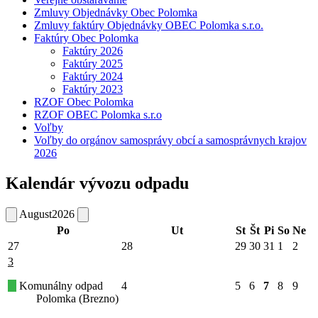
Zmluvy Objednávky Obec Polomka
Zmluvy faktúry Objednávky OBEC Polomka s.r.o.
Faktúry Obec Polomka
Faktúry 2026
Faktúry 2025
Faktúry 2024
Faktúry 2023
RZOF Obec Polomka
RZOF OBEC Polomka s.r.o
Voľby
Voľby do orgánov samosprávy obcí a samosprávnych krajov
2026
Kalendár vývozu odpadu
August
2026
Po
Ut
St
Št
Pi
So
Ne
27
28
29
30
31
1
2
3
Komunálny odpad
4
5
6
7
8
9
Polomka (Brezno)