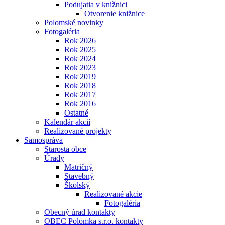
Podujatia v knižnici
Otvorenie knižnice
Polomské novinky
Fotogaléria
Rok 2026
Rok 2025
Rok 2024
Rok 2023
Rok 2019
Rok 2018
Rok 2017
Rok 2016
Ostatné
Kalendár akcií
Realizované projekty
Samospráva
Starosta obce
Úrady
Matričný
Stavebný
Školský
Realizované akcie
Fotogaléria
Obecný úrad kontakty
OBEC Polomka s.r.o. kontakty