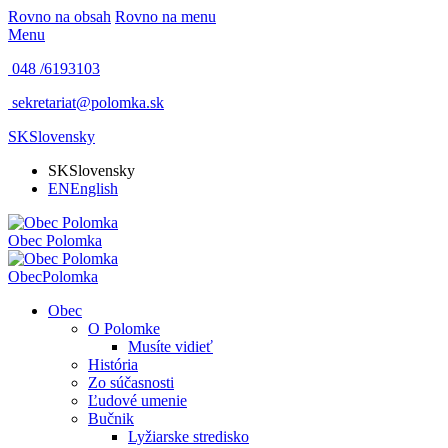
Rovno na obsah
Rovno na menu
Menu
048 /
6193103
sekretariat@polomka.sk
SK
Slovensky
SK
Slovensky
EN
English
Obec
Polomka
Obec
Polomka
Obec
O Polomke
Musíte vidieť
História
Zo súčasnosti
Ľudové umenie
Bučnik
Lyžiarske stredisko