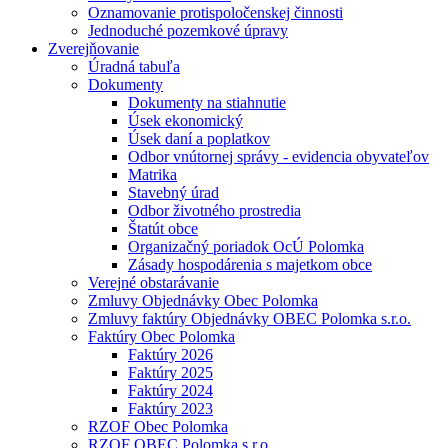
Oznamovanie protispoločenskej činnosti
Jednoduché pozemkové úpravy
Zverejňovanie
Úradná tabuľa
Dokumenty
Dokumenty na stiahnutie
Úsek ekonomický
Úsek daní a poplatkov
Odbor vnútornej správy - evidencia obyvateľov
Matrika
Stavebný úrad
Odbor životného prostredia
Štatút obce
Organizačný poriadok OcÚ Polomka
Zásady hospodárenia s majetkom obce
Verejné obstarávanie
Zmluvy Objednávky Obec Polomka
Zmluvy faktúry Objednávky OBEC Polomka s.r.o.
Faktúry Obec Polomka
Faktúry 2026
Faktúry 2025
Faktúry 2024
Faktúry 2023
RZOF Obec Polomka
RZOF OBEC Polomka s.r.o