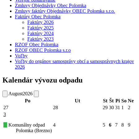
Zmluvy Objednávky Obec Polomka
Zmluvy faktúry Objednávky OBEC Polomka s.r.o.
Faktúry Obec Polomka
Faktúry 2026
Faktúry 2025
Faktúry 2024
Faktúry 2023
RZOF Obec Polomka
RZOF OBEC Polomka s.r.o
Voľby
Voľby do orgánov samosprávy obcí a samosprávnych krajov
2026
Kalendár vývozu odpadu
August
2026
Po
Ut
St
Št
Pi
So
Ne
27
28
29
30
31
1
2
3
Komunálny odpad
4
5
6
7
8
9
Polomka (Brezno)