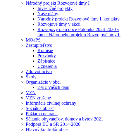
Národný projekt Rozvojové tímy I.
Investičné projekty
Naše plány
Národný projekt Rozvojové tímy I. kontakty
Rozvojové tímy v akcii
Rozvojový plán obce Polomka 2024-2030 v
rámci Národného projektu Rozvojové tímy I.
MOaPS
Zastupiteľstvo
Komisie
Pozvánky
Zápisnice
Uznesenia
Zdravotníctvo
Školy
Organizácie v obci
2% z Vašich daní
VZN
VZN zrušené
Informácie civilnej ochrany
Sociálna oblasť
Požiarna ochrana
Sčítanie obyvateľov, domov a bytov 2021
Podpora EÚ a ŠR 2014-2020
Hlavný kontrolór obce