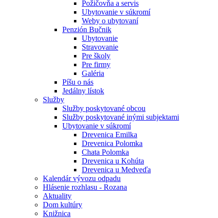
Požičovňa a servis
Ubytovanie v súkromí
Weby o ubytovaní
Penzión Bučnik
Ubytovanie
Stravovanie
Pre školy
Pre firmy
Galéria
Píšu o nás
Jedálny lístok
Služby
Služby poskytované obcou
Služby poskytované inými subjektami
Ubytovanie v súkromí
Drevenica Emilka
Drevenica Polomka
Chata Polomka
Drevenica u Kohúta
Drevenica u Medveďa
Kalendár vývozu odpadu
Hlásenie rozhlasu - Rozana
Aktuality
Dom kultúry
Knižnica