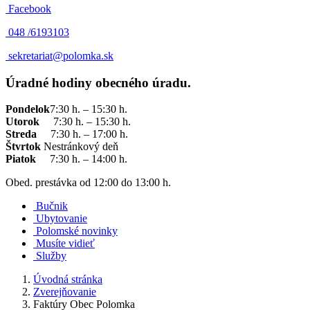
Facebook
048 /
6193103
sekretariat@polomka.sk
Úradné hodiny obecného úradu.
Pondelok
7:30 h. – 15:30 h.
Utorok
7:30 h. – 15:30 h.
Streda
7:30 h. – 17:00 h.
Štvrtok
Nestránkový deň
Piatok
7:30 h. – 14:00 h.
Obed. prestávka od 12:00 do 13:00 h.
Bučnik
Ubytovanie
Polomské novinky
Musíte vidieť
Služby
Úvodná stránka
Zverejňovanie
Faktúry Obec Polomka