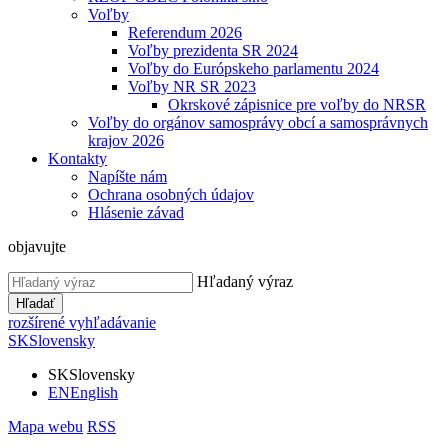
Voľby
Referendum 2026
Voľby prezidenta SR 2024
Voľby do Európskeho parlamentu 2024
Voľby NR SR 2023
Okrskové zápisnice pre voľby do NRSR
Voľby do orgánov samosprávy obcí a samosprávnych
krajov 2026
Kontakty
Napíšte nám
Ochrana osobných údajov
Hlásenie závad
objavujte
Hľadaný výraz
Hľadať
rozšírené vyhľadávanie
SK
Slovensky
SK
Slovensky
EN
English
Mapa webu
RSS