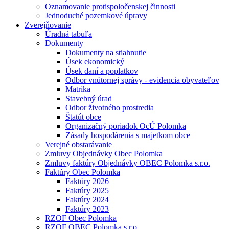
Oznamovanie protispoločenskej činnosti
Jednoduché pozemkové úpravy
Zverejňovanie
Úradná tabuľa
Dokumenty
Dokumenty na stiahnutie
Úsek ekonomický
Úsek daní a poplatkov
Odbor vnútornej správy - evidencia obyvateľov
Matrika
Stavebný úrad
Odbor životného prostredia
Štatút obce
Organizačný poriadok OcÚ Polomka
Zásady hospodárenia s majetkom obce
Verejné obstarávanie
Zmluvy Objednávky Obec Polomka
Zmluvy faktúry Objednávky OBEC Polomka s.r.o.
Faktúry Obec Polomka
Faktúry 2026
Faktúry 2025
Faktúry 2024
Faktúry 2023
RZOF Obec Polomka
RZOF OBEC Polomka s.r.o