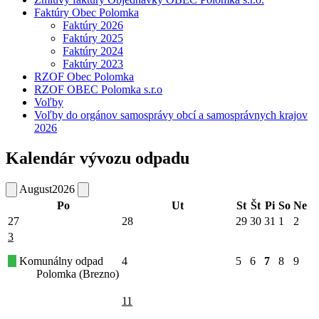
Faktúry Obec Polomka
Faktúry 2026
Faktúry 2025
Faktúry 2024
Faktúry 2023
RZOF Obec Polomka
RZOF OBEC Polomka s.r.o
Voľby
Voľby do orgánov samosprávy obcí a samosprávnych krajov
2026
Kalendár vývozu odpadu
August
2026
Po
Ut
St
Št
Pi
So
Ne
27
28
29
30
31
1
2
3
Komunálny odpad
4
5
6
7
8
9
Polomka (Brezno)
11