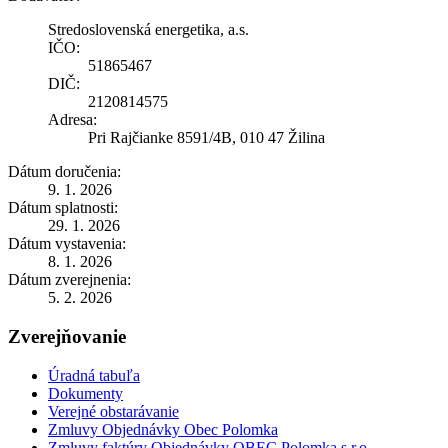
Stredoslovenská energetika, a.s.
IČO:
51865467
DIČ:
2120814575
Adresa:
Pri Rajčianke 8591/4B, 010 47 Žilina
Dátum doručenia:
9. 1. 2026
Dátum splatnosti:
29. 1. 2026
Dátum vystavenia:
8. 1. 2026
Dátum zverejnenia:
5. 2. 2026
Zverejňovanie
Úradná tabuľa
Dokumenty
Verejné obstarávanie
Zmluvy Objednávky Obec Polomka
Zmluvy faktúry Objednávky OBEC Polomka s.r.o.