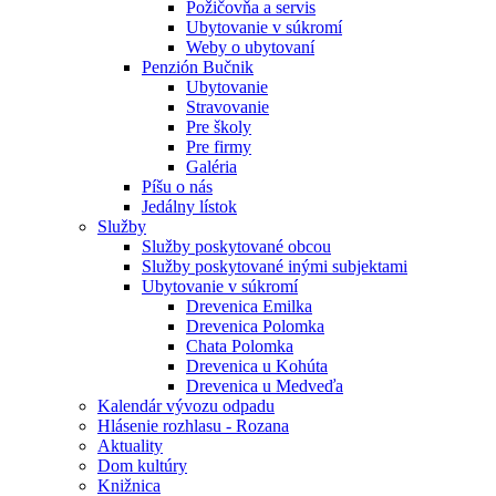
Požičovňa a servis
Ubytovanie v súkromí
Weby o ubytovaní
Penzión Bučnik
Ubytovanie
Stravovanie
Pre školy
Pre firmy
Galéria
Píšu o nás
Jedálny lístok
Služby
Služby poskytované obcou
Služby poskytované inými subjektami
Ubytovanie v súkromí
Drevenica Emilka
Drevenica Polomka
Chata Polomka
Drevenica u Kohúta
Drevenica u Medveďa
Kalendár vývozu odpadu
Hlásenie rozhlasu - Rozana
Aktuality
Dom kultúry
Knižnica