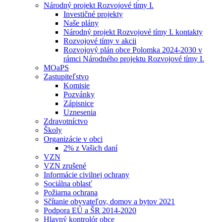
Národný projekt Rozvojové tímy I.
Investičné projekty
Naše plány
Národný projekt Rozvojové tímy I. kontakty
Rozvojové tímy v akcii
Rozvojový plán obce Polomka 2024-2030 v
rámci Národného projektu Rozvojové tímy I.
MOaPS
Zastupiteľstvo
Komisie
Pozvánky
Zápisnice
Uznesenia
Zdravotníctvo
Školy
Organizácie v obci
2% z Vašich daní
VZN
VZN zrušené
Informácie civilnej ochrany
Sociálna oblasť
Požiarna ochrana
Sčítanie obyvateľov, domov a bytov 2021
Podpora EÚ a ŠR 2014-2020
Hlavný kontrolór obce