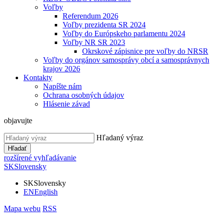
Voľby
Referendum 2026
Voľby prezidenta SR 2024
Voľby do Európskeho parlamentu 2024
Voľby NR SR 2023
Okrskové zápisnice pre voľby do NRSR
Voľby do orgánov samosprávy obcí a samosprávnych
krajov 2026
Kontakty
Napíšte nám
Ochrana osobných údajov
Hlásenie závad
objavujte
Hľadaný výraz
Hľadať
rozšírené vyhľadávanie
SK
Slovensky
SK
Slovensky
EN
English
Mapa webu
RSS