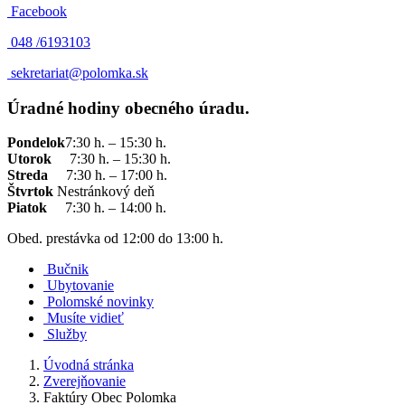
Facebook
048 /
6193103
sekretariat@polomka.sk
Úradné hodiny obecného úradu.
Pondelok
7:30 h. – 15:30 h.
Utorok
7:30 h. – 15:30 h.
Streda
7:30 h. – 17:00 h.
Štvrtok
Nestránkový deň
Piatok
7:30 h. – 14:00 h.
Obed. prestávka od 12:00 do 13:00 h.
Bučnik
Ubytovanie
Polomské novinky
Musíte vidieť
Služby
Úvodná stránka
Zverejňovanie
Faktúry Obec Polomka