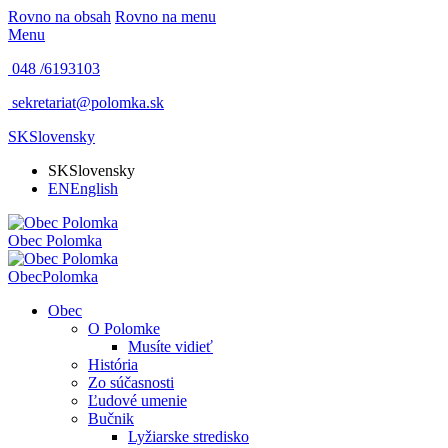
Rovno na obsah
Rovno na menu
Menu
048 /
6193103
sekretariat@polomka.sk
SK
Slovensky
SK
Slovensky
EN
English
Obec
Polomka
Obec
Polomka
Obec
O Polomke
Musíte vidieť
História
Zo súčasnosti
Ľudové umenie
Bučnik
Lyžiarske stredisko