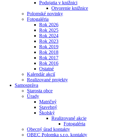
Podujatia v knižnici
Otvorenie knižnice
Polomské novinky
Fotogaléria
Rok 2026
Rok 2025
Rok 2024
Rok 2023
Rok 2019
Rok 2018
Rok 2017
Rok 2016
Ostatné
Kalendár akcií
Realizované projekty
Samospráva
Starosta obce
Úrady
Matričný
Stavebný
Školský
Realizované akcie
Fotogaléria
Obecný úrad kontakty
OBEC Polomka s.r.o. kontakty