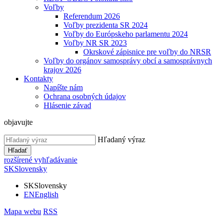
Voľby
Referendum 2026
Voľby prezidenta SR 2024
Voľby do Európskeho parlamentu 2024
Voľby NR SR 2023
Okrskové zápisnice pre voľby do NRSR
Voľby do orgánov samosprávy obcí a samosprávnych
krajov 2026
Kontakty
Napíšte nám
Ochrana osobných údajov
Hlásenie závad
objavujte
Hľadaný výraz
Hľadať
rozšírené vyhľadávanie
SK
Slovensky
SK
Slovensky
EN
English
Mapa webu
RSS