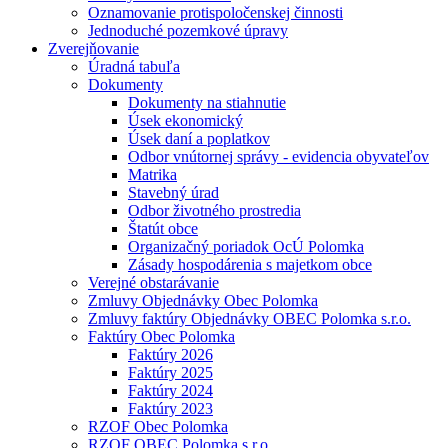
Oznamovanie protispoločenskej činnosti
Jednoduché pozemkové úpravy
Zverejňovanie
Úradná tabuľa
Dokumenty
Dokumenty na stiahnutie
Úsek ekonomický
Úsek daní a poplatkov
Odbor vnútornej správy - evidencia obyvateľov
Matrika
Stavebný úrad
Odbor životného prostredia
Štatút obce
Organizačný poriadok OcÚ Polomka
Zásady hospodárenia s majetkom obce
Verejné obstarávanie
Zmluvy Objednávky Obec Polomka
Zmluvy faktúry Objednávky OBEC Polomka s.r.o.
Faktúry Obec Polomka
Faktúry 2026
Faktúry 2025
Faktúry 2024
Faktúry 2023
RZOF Obec Polomka
RZOF OBEC Polomka s.r.o