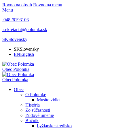
Rovno na obsah
Rovno na menu
Menu
048 /
6193103
sekretariat@polomka.sk
SK
Slovensky
SK
Slovensky
EN
English
Obec
Polomka
Obec
Polomka
Obec
O Polomke
Musíte vidieť
História
Zo súčasnosti
Ľudové umenie
Bučnik
Lyžiarske stredisko