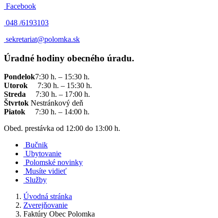
Facebook
048 /
6193103
sekretariat@polomka.sk
Úradné hodiny obecného úradu.
Pondelok
7:30 h. – 15:30 h.
Utorok
7:30 h. – 15:30 h.
Streda
7:30 h. – 17:00 h.
Štvrtok
Nestránkový deň
Piatok
7:30 h. – 14:00 h.
Obed. prestávka od 12:00 do 13:00 h.
Bučnik
Ubytovanie
Polomské novinky
Musíte vidieť
Služby
Úvodná stránka
Zverejňovanie
Faktúry Obec Polomka