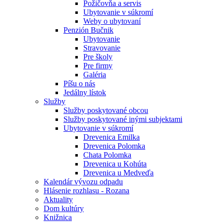
Požičovňa a servis
Ubytovanie v súkromí
Weby o ubytovaní
Penzión Bučnik
Ubytovanie
Stravovanie
Pre školy
Pre firmy
Galéria
Píšu o nás
Jedálny lístok
Služby
Služby poskytované obcou
Služby poskytované inými subjektami
Ubytovanie v súkromí
Drevenica Emilka
Drevenica Polomka
Chata Polomka
Drevenica u Kohúta
Drevenica u Medveďa
Kalendár vývozu odpadu
Hlásenie rozhlasu - Rozana
Aktuality
Dom kultúry
Knižnica