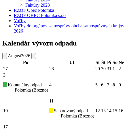
Faktúry 2023
RZOF Obec Polomka
RZOF OBEC Polomka s.r.o
Voľby
Voľby do orgánov samosprávy obcí a samosprávnych krajov
2026
Kalendár vývozu odpadu
August
2026
Po
Ut
St
Št
Pi
So
Ne
27
28
29
30
31
1
2
3
Komunálny odpad
4
5
6
7
8
9
Polomka (Brezno)
11
10
Separovaný odpad
12
13
14
15
16
Polomka (Brezno)
17