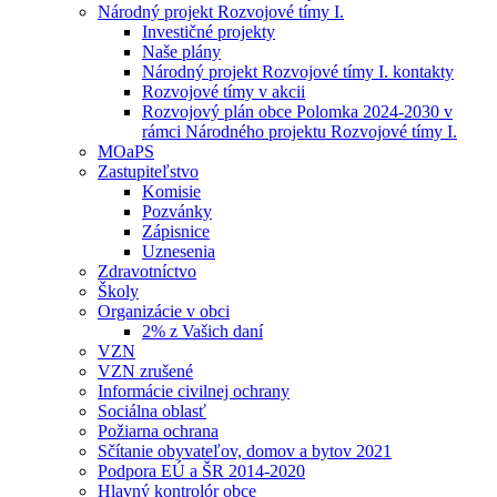
Národný projekt Rozvojové tímy I.
Investičné projekty
Naše plány
Národný projekt Rozvojové tímy I. kontakty
Rozvojové tímy v akcii
Rozvojový plán obce Polomka 2024-2030 v
rámci Národného projektu Rozvojové tímy I.
MOaPS
Zastupiteľstvo
Komisie
Pozvánky
Zápisnice
Uznesenia
Zdravotníctvo
Školy
Organizácie v obci
2% z Vašich daní
VZN
VZN zrušené
Informácie civilnej ochrany
Sociálna oblasť
Požiarna ochrana
Sčítanie obyvateľov, domov a bytov 2021
Podpora EÚ a ŠR 2014-2020
Hlavný kontrolór obce