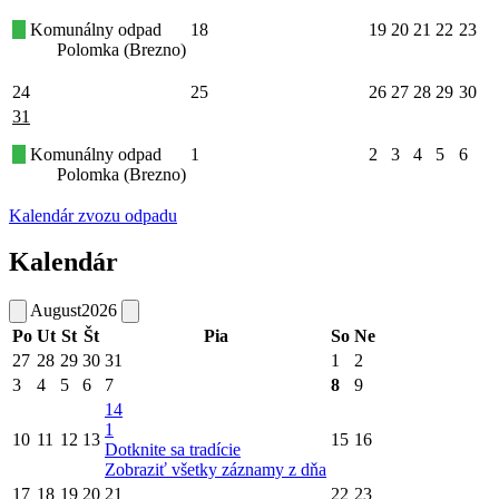
Komunálny odpad
18
19
20
21
22
23
Polomka (Brezno)
24
25
26
27
28
29
30
31
Komunálny odpad
1
2
3
4
5
6
Polomka (Brezno)
Kalendár zvozu odpadu
Kalendár
August
2026
Po
Ut
St
Št
Pia
So
Ne
27
28
29
30
31
1
2
3
4
5
6
7
8
9
14
1
10
11
12
13
15
16
Dotknite sa tradície
Zobraziť všetky záznamy z dňa
17
18
19
20
21
22
23