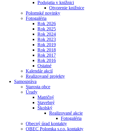
Podujatia v knižnici
Otvorenie knižnice
Polomské novinky
Fotogaléria
Rok 2026
Rok 2025
Rok 2024
Rok 2023
Rok 2019
Rok 2018
Rok 2017
Rok 2016
Ostatné
Kalendár akcií
Realizované projekty
Samospráva
Starosta obce
Úrady
Matričný
Stavebný
Školský
Realizované akcie
Fotogaléria
Obecný úrad kontakty
OBEC Polomka s.r.o. kontakty