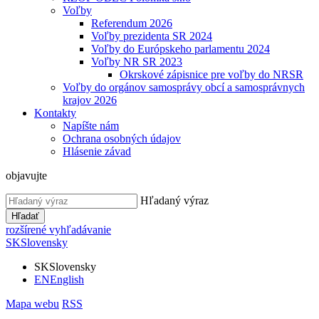
Voľby
Referendum 2026
Voľby prezidenta SR 2024
Voľby do Európskeho parlamentu 2024
Voľby NR SR 2023
Okrskové zápisnice pre voľby do NRSR
Voľby do orgánov samosprávy obcí a samosprávnych
krajov 2026
Kontakty
Napíšte nám
Ochrana osobných údajov
Hlásenie závad
objavujte
Hľadaný výraz
Hľadať
rozšírené vyhľadávanie
SK
Slovensky
SK
Slovensky
EN
English
Mapa webu
RSS