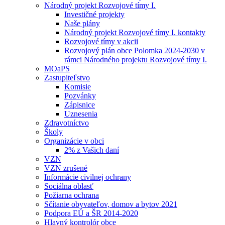
Národný projekt Rozvojové tímy I.
Investičné projekty
Naše plány
Národný projekt Rozvojové tímy I. kontakty
Rozvojové tímy v akcii
Rozvojový plán obce Polomka 2024-2030 v
rámci Národného projektu Rozvojové tímy I.
MOaPS
Zastupiteľstvo
Komisie
Pozvánky
Zápisnice
Uznesenia
Zdravotníctvo
Školy
Organizácie v obci
2% z Vašich daní
VZN
VZN zrušené
Informácie civilnej ochrany
Sociálna oblasť
Požiarna ochrana
Sčítanie obyvateľov, domov a bytov 2021
Podpora EÚ a ŠR 2014-2020
Hlavný kontrolór obce