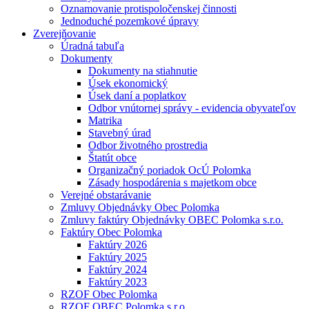
Oznamovanie protispoločenskej činnosti
Jednoduché pozemkové úpravy
Zverejňovanie
Úradná tabuľa
Dokumenty
Dokumenty na stiahnutie
Úsek ekonomický
Úsek daní a poplatkov
Odbor vnútornej správy - evidencia obyvateľov
Matrika
Stavebný úrad
Odbor životného prostredia
Štatút obce
Organizačný poriadok OcÚ Polomka
Zásady hospodárenia s majetkom obce
Verejné obstarávanie
Zmluvy Objednávky Obec Polomka
Zmluvy faktúry Objednávky OBEC Polomka s.r.o.
Faktúry Obec Polomka
Faktúry 2026
Faktúry 2025
Faktúry 2024
Faktúry 2023
RZOF Obec Polomka
RZOF OBEC Polomka s.r.o