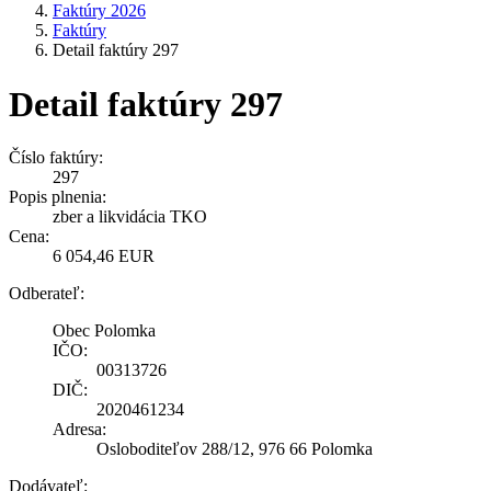
Faktúry 2026
Faktúry
Detail faktúry 297
Detail faktúry 297
Číslo faktúry:
297
Popis plnenia:
zber a likvidácia TKO
Cena:
6 054,46 EUR
Odberateľ:
Obec Polomka
IČO:
00313726
DIČ:
2020461234
Adresa:
Osloboditeľov 288/12, 976 66 Polomka
Dodávateľ: