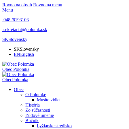
Rovno na obsah
Rovno na menu
Menu
048 /
6193103
sekretariat@polomka.sk
SK
Slovensky
SK
Slovensky
EN
English
Obec
Polomka
Obec
Polomka
Obec
O Polomke
Musíte vidieť
História
Zo súčasnosti
Ľudové umenie
Bučnik
Lyžiarske stredisko