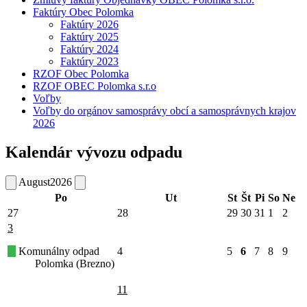
Faktúry Obec Polomka
Faktúry 2026
Faktúry 2025
Faktúry 2024
Faktúry 2023
RZOF Obec Polomka
RZOF OBEC Polomka s.r.o
Voľby
Voľby do orgánov samosprávy obcí a samosprávnych krajov
2026
Kalendár vývozu odpadu
August
2026
Po
Ut
St
Št
Pi
So
Ne
27
28
29
30
31
1
2
3
Komunálny odpad
4
5
6
7
8
9
Polomka (Brezno)
11