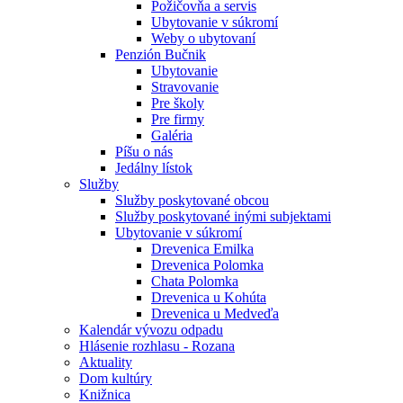
Požičovňa a servis
Ubytovanie v súkromí
Weby o ubytovaní
Penzión Bučnik
Ubytovanie
Stravovanie
Pre školy
Pre firmy
Galéria
Píšu o nás
Jedálny lístok
Služby
Služby poskytované obcou
Služby poskytované inými subjektami
Ubytovanie v súkromí
Drevenica Emilka
Drevenica Polomka
Chata Polomka
Drevenica u Kohúta
Drevenica u Medveďa
Kalendár vývozu odpadu
Hlásenie rozhlasu - Rozana
Aktuality
Dom kultúry
Knižnica