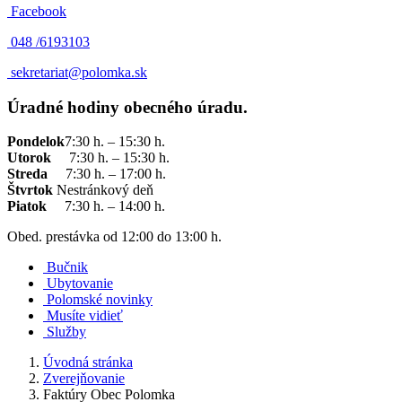
Facebook
048 /
6193103
sekretariat@polomka.sk
Úradné hodiny obecného úradu.
Pondelok
7:30 h. – 15:30 h.
Utorok
7:30 h. – 15:30 h.
Streda
7:30 h. – 17:00 h.
Štvrtok
Nestránkový deň
Piatok
7:30 h. – 14:00 h.
Obed. prestávka od 12:00 do 13:00 h.
Bučnik
Ubytovanie
Polomské novinky
Musíte vidieť
Služby
Úvodná stránka
Zverejňovanie
Faktúry Obec Polomka