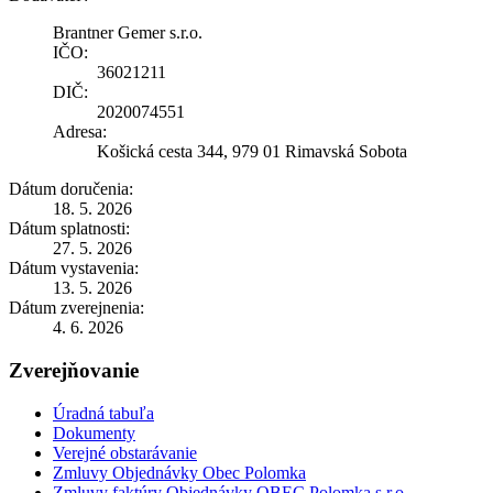
Brantner Gemer s.r.o.
IČO:
36021211
DIČ:
2020074551
Adresa:
Košická cesta 344, 979 01 Rimavská Sobota
Dátum doručenia:
18. 5. 2026
Dátum splatnosti:
27. 5. 2026
Dátum vystavenia:
13. 5. 2026
Dátum zverejnenia:
4. 6. 2026
Zverejňovanie
Úradná tabuľa
Dokumenty
Verejné obstarávanie
Zmluvy Objednávky Obec Polomka
Zmluvy faktúry Objednávky OBEC Polomka s.r.o.