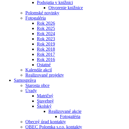
Podujatia v knižnici
Otvorenie knižnice
Polomské novinky
Fotogaléria
Rok 2026
Rok 2025
Rok 2024
Rok 2023
Rok 2019
Rok 2018
Rok 2017
Rok 2016
Ostatné
Kalendár akcií
Realizované projekty
Samospráva
Starosta obce
Úrady
Matričný
Stavebný
Školský
Realizované akcie
Fotogaléria
Obecný úrad kontakty
OBEC Polomka s.r.o. kontakty