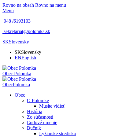
Rovno na obsah
Rovno na menu
Menu
048 /
6193103
sekretariat@polomka.sk
SK
Slovensky
SK
Slovensky
EN
English
Obec
Polomka
Obec
Polomka
Obec
O Polomke
Musíte vidieť
História
Zo súčasnosti
Ľudové umenie
Bučnik
Lyžiarske stredisko