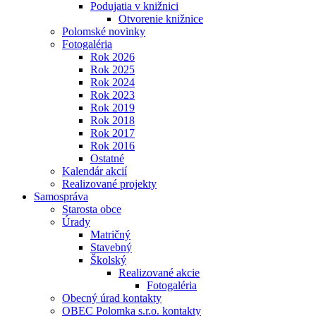
Podujatia v knižnici
Otvorenie knižnice
Polomské novinky
Fotogaléria
Rok 2026
Rok 2025
Rok 2024
Rok 2023
Rok 2019
Rok 2018
Rok 2017
Rok 2016
Ostatné
Kalendár akcií
Realizované projekty
Samospráva
Starosta obce
Úrady
Matričný
Stavebný
Školský
Realizované akcie
Fotogaléria
Obecný úrad kontakty
OBEC Polomka s.r.o. kontakty