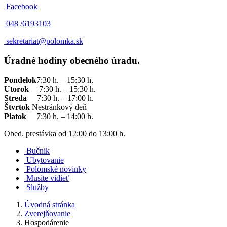
Facebook
048 /
6193103
sekretariat@polomka.sk
Úradné hodiny obecného úradu.
Pondelok
7:30 h. – 15:30 h.
Utorok
7:30 h. – 15:30 h.
Streda
7:30 h. – 17:00 h.
Štvrtok
Nestránkový deň
Piatok
7:30 h. – 14:00 h.
Obed. prestávka od 12:00 do 13:00 h.
Bučnik
Ubytovanie
Polomské novinky
Musíte vidieť
Služby
Úvodná stránka
Zverejňovanie
Hospodárenie