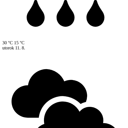
30 °C
15 °C
utorok
11. 8.