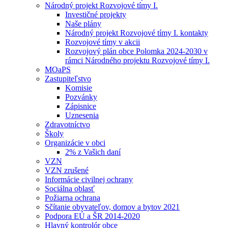
Národný projekt Rozvojové tímy I.
Investičné projekty
Naše plány
Národný projekt Rozvojové tímy I. kontakty
Rozvojové tímy v akcii
Rozvojový plán obce Polomka 2024-2030 v
rámci Národného projektu Rozvojové tímy I.
MOaPS
Zastupiteľstvo
Komisie
Pozvánky
Zápisnice
Uznesenia
Zdravotníctvo
Školy
Organizácie v obci
2% z Vašich daní
VZN
VZN zrušené
Informácie civilnej ochrany
Sociálna oblasť
Požiarna ochrana
Sčítanie obyvateľov, domov a bytov 2021
Podpora EÚ a ŠR 2014-2020
Hlavný kontrolór obce