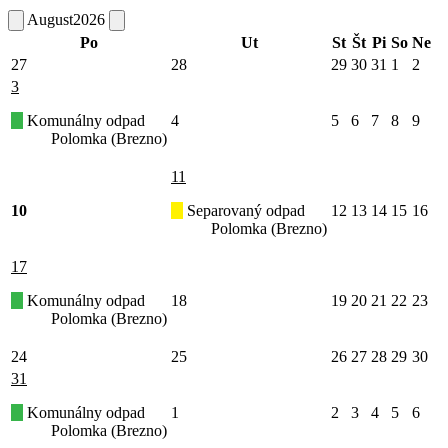
August
2026
Po
Ut
St
Št
Pi
So
Ne
27
28
29
30
31
1
2
3
Komunálny odpad
4
5
6
7
8
9
Polomka (Brezno)
11
10
Separovaný odpad
12
13
14
15
16
Polomka (Brezno)
17
Komunálny odpad
18
19
20
21
22
23
Polomka (Brezno)
24
25
26
27
28
29
30
31
Komunálny odpad
1
2
3
4
5
6
Polomka (Brezno)