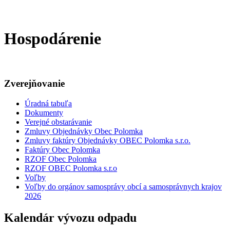
Hospodárenie
Zverejňovanie
Úradná tabuľa
Dokumenty
Verejné obstarávanie
Zmluvy Objednávky Obec Polomka
Zmluvy faktúry Objednávky OBEC Polomka s.r.o.
Faktúry Obec Polomka
RZOF Obec Polomka
RZOF OBEC Polomka s.r.o
Voľby
Voľby do orgánov samosprávy obcí a samosprávnych krajov
2026
Kalendár vývozu odpadu