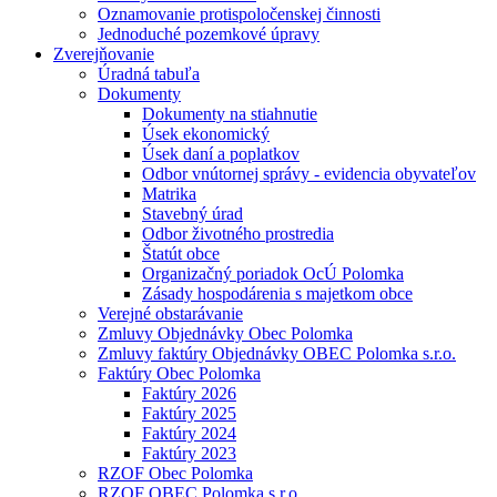
Oznamovanie protispoločenskej činnosti
Jednoduché pozemkové úpravy
Zverejňovanie
Úradná tabuľa
Dokumenty
Dokumenty na stiahnutie
Úsek ekonomický
Úsek daní a poplatkov
Odbor vnútornej správy - evidencia obyvateľov
Matrika
Stavebný úrad
Odbor životného prostredia
Štatút obce
Organizačný poriadok OcÚ Polomka
Zásady hospodárenia s majetkom obce
Verejné obstarávanie
Zmluvy Objednávky Obec Polomka
Zmluvy faktúry Objednávky OBEC Polomka s.r.o.
Faktúry Obec Polomka
Faktúry 2026
Faktúry 2025
Faktúry 2024
Faktúry 2023
RZOF Obec Polomka
RZOF OBEC Polomka s.r.o