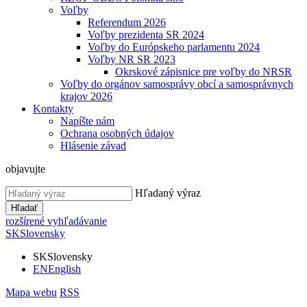
Voľby
Referendum 2026
Voľby prezidenta SR 2024
Voľby do Európskeho parlamentu 2024
Voľby NR SR 2023
Okrskové zápisnice pre voľby do NRSR
Voľby do orgánov samosprávy obcí a samosprávnych
krajov 2026
Kontakty
Napíšte nám
Ochrana osobných údajov
Hlásenie závad
objavujte
Hľadaný výraz
Hľadať
rozšírené vyhľadávanie
SK
Slovensky
SK
Slovensky
EN
English
Mapa webu
RSS