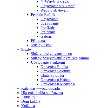
Požičovňa a servis
Ubytovanie v súkromí
Weby o ubytovaní
Penzión Bučnik
Ubytovanie
Stravovanie
Pre školy
Pre firmy
Galéria
Píšu o nás
Jedálny lístok
Služby
Služby poskytované obcou
Služby poskytované inými subjektami
Ubytovanie v súkromí
Drevenica Emilka
Drevenica Polomka
Chata Polomka
Drevenica u Kohúta
Drevenica u Medveďa
Kalendár vývozu odpadu
Hlásenie rozhlasu - Rozana
Aktuality
Dom kultúry
Knižnica