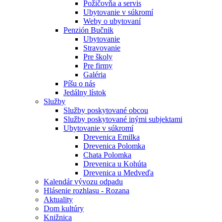
Požičovňa a servis
Ubytovanie v súkromí
Weby o ubytovaní
Penzión Bučnik
Ubytovanie
Stravovanie
Pre školy
Pre firmy
Galéria
Píšu o nás
Jedálny lístok
Služby
Služby poskytované obcou
Služby poskytované inými subjektami
Ubytovanie v súkromí
Drevenica Emilka
Drevenica Polomka
Chata Polomka
Drevenica u Kohúta
Drevenica u Medveďa
Kalendár vývozu odpadu
Hlásenie rozhlasu - Rozana
Aktuality
Dom kultúry
Knižnica