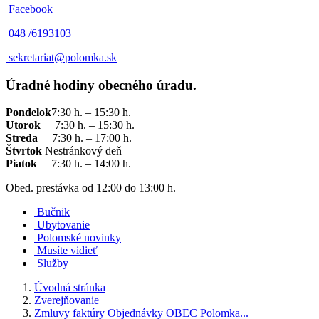
Facebook
048 /
6193103
sekretariat@polomka.sk
Úradné hodiny obecného úradu.
Pondelok
7:30 h. – 15:30 h.
Utorok
7:30 h. – 15:30 h.
Streda
7:30 h. – 17:00 h.
Štvrtok
Nestránkový deň
Piatok
7:30 h. – 14:00 h.
Obed. prestávka od 12:00 do 13:00 h.
Bučnik
Ubytovanie
Polomské novinky
Musíte vidieť
Služby
Úvodná stránka
Zverejňovanie
Zmluvy faktúry Objednávky OBEC Polomka...