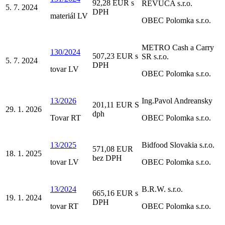
92,28 EUR s
REVÚCA s.r.o.
5. 7. 2024
DPH
materiál LV
OBEC Polomka s.r.o.
METRO Cash a Carry
130/2024
507,23 EUR s
SR s.r.o.
5. 7. 2024
DPH
tovar LV
OBEC Polomka s.r.o.
13/2026
Ing.Pavol Andreansky
201,11 EUR S
29. 1. 2026
dph
Tovar RT
OBEC Polomka s.r.o.
13/2025
Bidfood Slovakia s.r.o.
571,08 EUR
18. 1. 2025
bez DPH
tovar LV
OBEC Polomka s.r.o.
13/2024
B.R.W. s.r.o.
665,16 EUR s
19. 1. 2024
DPH
tovar RT
OBEC Polomka s.r.o.