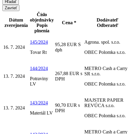
Zavrieť
Číslo
Dátum
objednávky
Dodávateľ
Cena *
zverejnenia
Popis
Odberateľ
plnenia
145/2024
Agrona. spol. s.r.o.
95,28 EUR S
16. 7. 2024
dph
Tovar Rt
OBEC Polomka s.r.o.
144/2024
METRO Cash a Carry
267,88 EUR s
SR s.r.o.
13. 7. 2024
Potraviny
DPH
LV
OBEC Polomka s.r.o.
MAJSTER PAPIER
143/2024
90,70 EUR s
REVÚCA s.r.o.
13. 7. 2024
DPH
Materiál LV
OBEC Polomka s.r.o.
METRO Cash a Carry