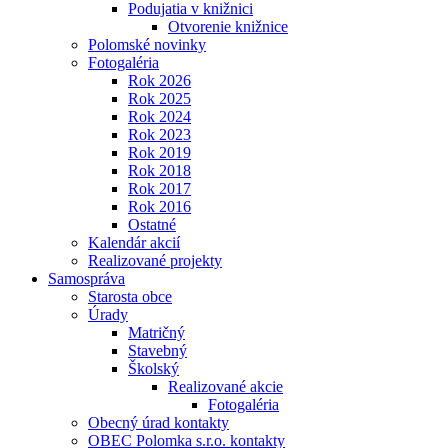
Podujatia v knižnici
Otvorenie knižnice
Polomské novinky
Fotogaléria
Rok 2026
Rok 2025
Rok 2024
Rok 2023
Rok 2019
Rok 2018
Rok 2017
Rok 2016
Ostatné
Kalendár akcií
Realizované projekty
Samospráva
Starosta obce
Úrady
Matričný
Stavebný
Školský
Realizované akcie
Fotogaléria
Obecný úrad kontakty
OBEC Polomka s.r.o. kontakty