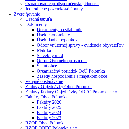
Oznamovanie protispoločenskej činnosti
Jednoduché pozemkové úpravy
Zverejňovanie
Úradná tabuľa
Dokumenty
Dokumenty na stiahnutie
Úsek ekonomický
Úsek daní a poplatkov
Odbor vnútornej správy - evidencia obyvateľov
Matrika
Stavebný úrad
Odbor životného prostredia
Štatút obce
Organizačný poriadok OcÚ Polomka
Zásady hospodárenia s majetkom obce
Verejné obstarávanie
Zmluvy Objednávky Obec Polomka
Zmluvy faktúry Objednávky OBEC Polomka s.r.o.
Faktúry Obec Polomka
Faktúry 2026
Faktúry 2025
Faktúry 2024
Faktúry 2023
RZOF Obec Polomka
RZOF OBEC Polomka s.r.o