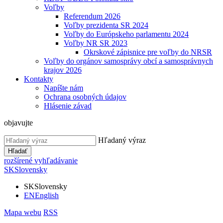
Voľby
Referendum 2026
Voľby prezidenta SR 2024
Voľby do Európskeho parlamentu 2024
Voľby NR SR 2023
Okrskové zápisnice pre voľby do NRSR
Voľby do orgánov samosprávy obcí a samosprávnych
krajov 2026
Kontakty
Napíšte nám
Ochrana osobných údajov
Hlásenie závad
objavujte
Hľadaný výraz
Hľadať
rozšírené vyhľadávanie
SK
Slovensky
SK
Slovensky
EN
English
Mapa webu
RSS