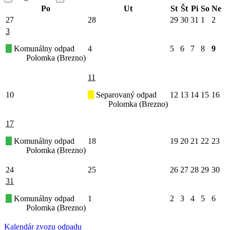
Po
Ut
St
Št
Pi
So
Ne
27
28
29
30
31
1
2
3
Komunálny odpad
4
5
6
7
8
9
Polomka (Brezno)
11
10
Separovaný odpad
12
13
14
15
16
Polomka (Brezno)
17
Komunálny odpad
18
19
20
21
22
23
Polomka (Brezno)
24
25
26
27
28
29
30
31
Komunálny odpad
1
2
3
4
5
6
Polomka (Brezno)
Kalendár zvozu odpadu