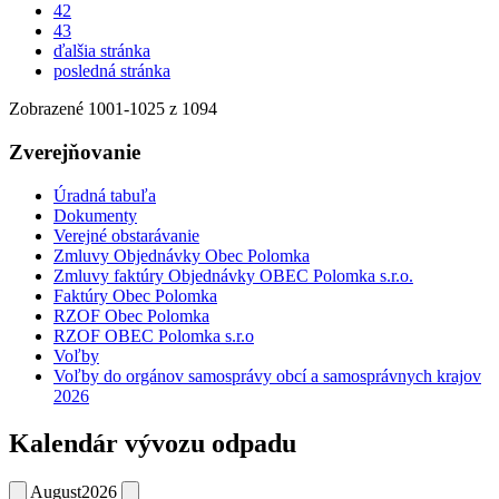
42
43
ďalšia stránka
posledná stránka
Zobrazené
1001
-
1025
z 1094
Zverejňovanie
Úradná tabuľa
Dokumenty
Verejné obstarávanie
Zmluvy Objednávky Obec Polomka
Zmluvy faktúry Objednávky OBEC Polomka s.r.o.
Faktúry Obec Polomka
RZOF Obec Polomka
RZOF OBEC Polomka s.r.o
Voľby
Voľby do orgánov samosprávy obcí a samosprávnych krajov
2026
Kalendár vývozu odpadu
August
2026