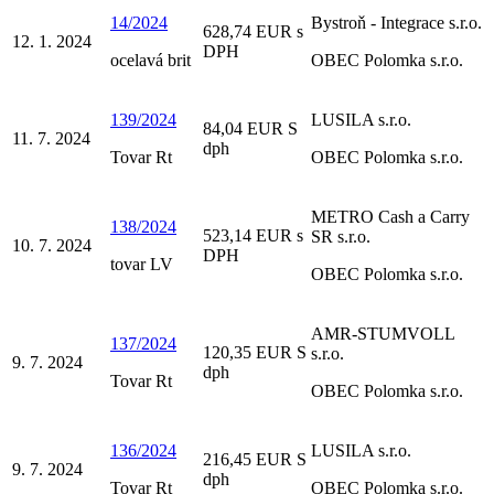
14/2024
Bystroň - Integrace s.r.o.
628,74 EUR s
12. 1. 2024
DPH
ocelavá brit
OBEC Polomka s.r.o.
139/2024
LUSILA s.r.o.
84,04 EUR S
11. 7. 2024
dph
Tovar Rt
OBEC Polomka s.r.o.
METRO Cash a Carry
138/2024
523,14 EUR s
SR s.r.o.
10. 7. 2024
DPH
tovar LV
OBEC Polomka s.r.o.
AMR-STUMVOLL
137/2024
120,35 EUR S
s.r.o.
9. 7. 2024
dph
Tovar Rt
OBEC Polomka s.r.o.
136/2024
LUSILA s.r.o.
216,45 EUR S
9. 7. 2024
dph
Tovar Rt
OBEC Polomka s.r.o.