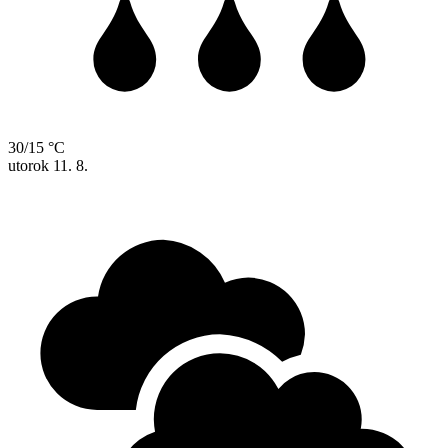
30/15 °C
utorok
11. 8.