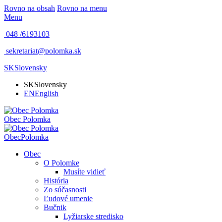
Rovno na obsah
Rovno na menu
Menu
048 /
6193103
sekretariat@polomka.sk
SK
Slovensky
SK
Slovensky
EN
English
Obec
Polomka
Obec
Polomka
Obec
O Polomke
Musíte vidieť
História
Zo súčasnosti
Ľudové umenie
Bučnik
Lyžiarske stredisko