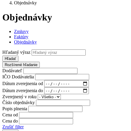
Objednávky
Objednávky
Zmluvy
Faktúry
Objednávky
Hľadaný výraz
Hľadať
Rozšírené hľadanie
Dodávateľ
IČO Dodávatelia
Dátum zverejnenia od
Dátum zverejnenia do
Zverejnený v roku
Číslo objednávky
Popis plnenia
Cena od
Cena do
Zrušiť filter