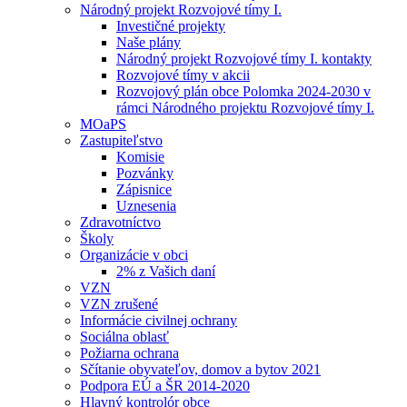
Národný projekt Rozvojové tímy I.
Investičné projekty
Naše plány
Národný projekt Rozvojové tímy I. kontakty
Rozvojové tímy v akcii
Rozvojový plán obce Polomka 2024-2030 v
rámci Národného projektu Rozvojové tímy I.
MOaPS
Zastupiteľstvo
Komisie
Pozvánky
Zápisnice
Uznesenia
Zdravotníctvo
Školy
Organizácie v obci
2% z Vašich daní
VZN
VZN zrušené
Informácie civilnej ochrany
Sociálna oblasť
Požiarna ochrana
Sčítanie obyvateľov, domov a bytov 2021
Podpora EÚ a ŠR 2014-2020
Hlavný kontrolór obce