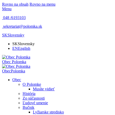
Rovno na obsah
Rovno na menu
Menu
048 /
6193103
sekretariat@polomka.sk
SK
Slovensky
SK
Slovensky
EN
English
Obec
Polomka
Obec
Polomka
Obec
O Polomke
Musíte vidieť
História
Zo súčasnosti
Ľudové umenie
Bučnik
Lyžiarske stredisko