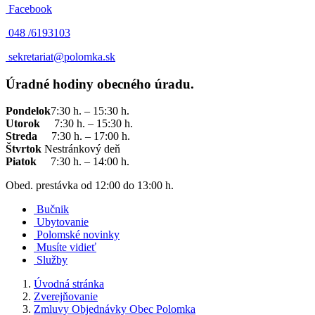
Facebook
048 /
6193103
sekretariat@polomka.sk
Úradné hodiny obecného úradu.
Pondelok
7:30 h. – 15:30 h.
Utorok
7:30 h. – 15:30 h.
Streda
7:30 h. – 17:00 h.
Štvrtok
Nestránkový deň
Piatok
7:30 h. – 14:00 h.
Obed. prestávka od 12:00 do 13:00 h.
Bučnik
Ubytovanie
Polomské novinky
Musíte vidieť
Služby
Úvodná stránka
Zverejňovanie
Zmluvy Objednávky Obec Polomka