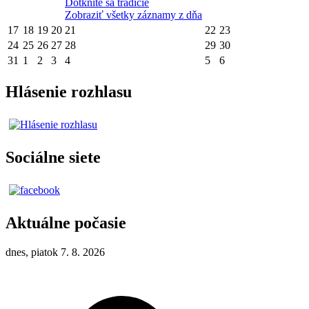
Dotknite sa tradície
Zobraziť všetky záznamy z dňa
17
18
19
20
21
22
23
24
25
26
27
28
29
30
31
1
2
3
4
5
6
Hlásenie rozhlasu
Sociálne siete
Aktuálne počasie
dnes, piatok 7. 8. 2026