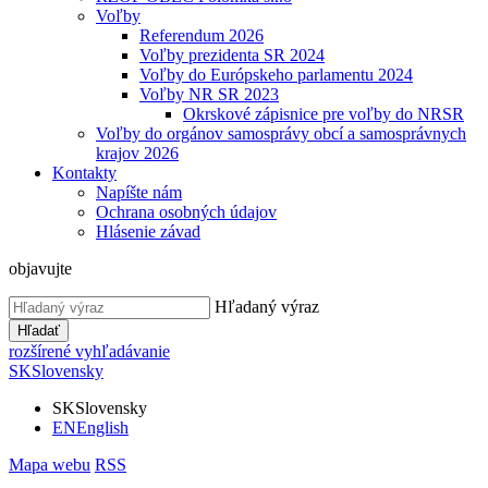
Voľby
Referendum 2026
Voľby prezidenta SR 2024
Voľby do Európskeho parlamentu 2024
Voľby NR SR 2023
Okrskové zápisnice pre voľby do NRSR
Voľby do orgánov samosprávy obcí a samosprávnych
krajov 2026
Kontakty
Napíšte nám
Ochrana osobných údajov
Hlásenie závad
objavujte
Hľadaný výraz
Hľadať
rozšírené vyhľadávanie
SK
Slovensky
SK
Slovensky
EN
English
Mapa webu
RSS