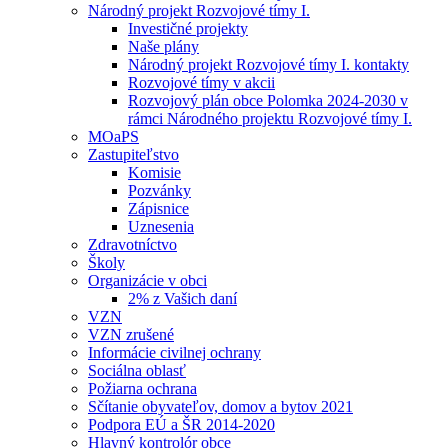
Národný projekt Rozvojové tímy I.
Investičné projekty
Naše plány
Národný projekt Rozvojové tímy I. kontakty
Rozvojové tímy v akcii
Rozvojový plán obce Polomka 2024-2030 v
rámci Národného projektu Rozvojové tímy I.
MOaPS
Zastupiteľstvo
Komisie
Pozvánky
Zápisnice
Uznesenia
Zdravotníctvo
Školy
Organizácie v obci
2% z Vašich daní
VZN
VZN zrušené
Informácie civilnej ochrany
Sociálna oblasť
Požiarna ochrana
Sčítanie obyvateľov, domov a bytov 2021
Podpora EÚ a ŠR 2014-2020
Hlavný kontrolór obce