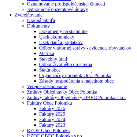
Oznamovanie protispoločenskej činnosti
Jednoduché pozemkové úpravy
Zverejňovanie
Úradná tabuľa
Dokumenty
Dokumenty na stiahnutie
Úsek ekonomický
Úsek daní a poplatkov
Odbor vnútornej správy - evidencia obyvateľov
Matrika
Stavebný úrad
Odbor životného prostredia
Štatút obce
Organizačný poriadok OcÚ Polomka
Zásady hospodárenia s majetkom obce
Verejné obstarávanie
Zmluvy Objednávky Obec Polomka
Zmluvy faktúry Objednávky OBEC Polomka s.r.o.
Faktúry Obec Polomka
Faktúry 2026
Faktúry 2025
Faktúry 2024
Faktúry 2023
RZOF Obec Polomka
RZOF OBEC Polomka s.r.o