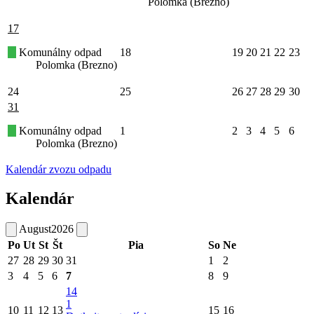
Polomka (Brezno)
17
Komunálny odpad
18
19
20
21
22
23
Polomka (Brezno)
24
25
26
27
28
29
30
31
Komunálny odpad
1
2
3
4
5
6
Polomka (Brezno)
Kalendár zvozu odpadu
Kalendár
August
2026
Po
Ut
St
Št
Pia
So
Ne
27
28
29
30
31
1
2
3
4
5
6
7
8
9
14
1
10
11
12
13
15
16