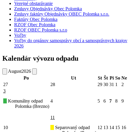
Verejné obstarávanie
Zmluvy Objednávky Obec Polomka
Zmluvy faktúry Objednávky OBEC Polomka s.r.o.
Faktúry Obec Polomka
RZOF Obec Polomka
RZOF OBEC Polomka s.r.o
Voľby
Voľby do orgánov samosprávy obcí a samosprávnych krajov
2026
Kalendár vývozu odpadu
August
2026
Po
Ut
St
Št
Pi
So
Ne
27
28
29
30
31
1
2
3
Komunálny odpad
4
5
6
7
8
9
Polomka (Brezno)
11
10
Separovaný odpad
12
13
14
15
16