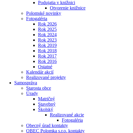
Podujatia v knižnici
Otvorenie knižnice
Polomské novinky
Fotogaléria
Rok 2026
Rok 2025
Rok 2024
Rok 2023
Rok 2019
Rok 2018
Rok 2017
Rok 2016
Ostatné
Kalendár akcií
Realizované projekty
Samospráva
Starosta obce
Úrady
Matričný
Stavebný
Školský
Realizované akcie
Fotogaléria
Obecný úrad kontakty
OBEC Polomka s.r.o. kontakty