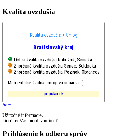
Kvalita ovzdušia
Kvalita ovzdušia + Smog
Bratislavský kraj
Dobrá kvalita ovzdušia
Rohožník, Senická
Zhoršená kvalita ovzdušia
Senec, Boldocká
Zhoršená kvalita ovzdušia
Pezinok, Obrancov mieru
Momentálne žiadna smogová situácia :-)
populair.sk
hore
Užitočné informácie,
ktoré by Vás mohli zaujímať
Prihlásenie k odberu správ