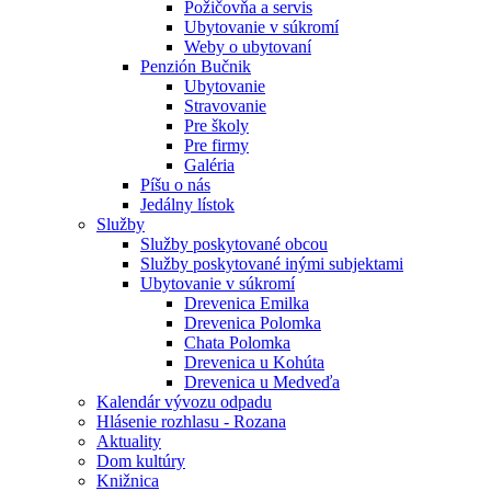
Požičovňa a servis
Ubytovanie v súkromí
Weby o ubytovaní
Penzión Bučnik
Ubytovanie
Stravovanie
Pre školy
Pre firmy
Galéria
Píšu o nás
Jedálny lístok
Služby
Služby poskytované obcou
Služby poskytované inými subjektami
Ubytovanie v súkromí
Drevenica Emilka
Drevenica Polomka
Chata Polomka
Drevenica u Kohúta
Drevenica u Medveďa
Kalendár vývozu odpadu
Hlásenie rozhlasu - Rozana
Aktuality
Dom kultúry
Knižnica