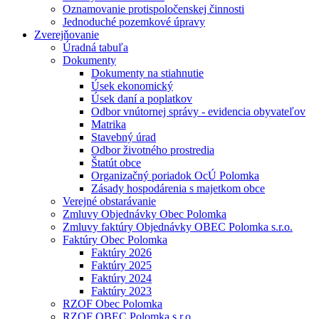
Oznamovanie protispoločenskej činnosti
Jednoduché pozemkové úpravy
Zverejňovanie
Úradná tabuľa
Dokumenty
Dokumenty na stiahnutie
Úsek ekonomický
Úsek daní a poplatkov
Odbor vnútornej správy - evidencia obyvateľov
Matrika
Stavebný úrad
Odbor životného prostredia
Štatút obce
Organizačný poriadok OcÚ Polomka
Zásady hospodárenia s majetkom obce
Verejné obstarávanie
Zmluvy Objednávky Obec Polomka
Zmluvy faktúry Objednávky OBEC Polomka s.r.o.
Faktúry Obec Polomka
Faktúry 2026
Faktúry 2025
Faktúry 2024
Faktúry 2023
RZOF Obec Polomka
RZOF OBEC Polomka s.r.o