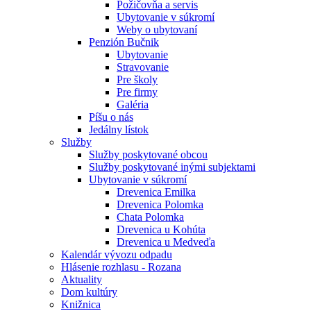
Požičovňa a servis
Ubytovanie v súkromí
Weby o ubytovaní
Penzión Bučnik
Ubytovanie
Stravovanie
Pre školy
Pre firmy
Galéria
Píšu o nás
Jedálny lístok
Služby
Služby poskytované obcou
Služby poskytované inými subjektami
Ubytovanie v súkromí
Drevenica Emilka
Drevenica Polomka
Chata Polomka
Drevenica u Kohúta
Drevenica u Medveďa
Kalendár vývozu odpadu
Hlásenie rozhlasu - Rozana
Aktuality
Dom kultúry
Knižnica