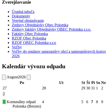
Zverejňovanie
Úradná tabuľa
Dokumenty
Verejné obstarávanie
Zmluvy Objednávky Obec Polomka
Zmluvy faktúry Objednávky OBEC Polomka s.r.o.
Faktúry Obec Polomka
RZOF Obec Polomka
RZOF OBEC Polomka s.r.o
Voľby
Voľby do orgánov samosprávy obcí a samosprávnych krajov
2026
Kalendár vývozu odpadu
August
2026
Po
Ut
St
Št
Pi
So
Ne
27
28
29
30
31
1
2
3
Komunálny odpad
4
5
6
7
8
9
Polomka (Brezno)