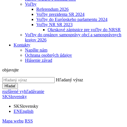
Voľby
Referendum 2026
Voľby prezidenta SR 2024
Voľby do Európskeho parlamentu 2024
Voľby NR SR 2023
Okrskové zápisnice pre voľby do NRSR
Voľby do orgánov samosprávy obcí a samosprávnych
krajov 2026
Kontakty
Napíšte nám
Ochrana osobných údajov
Hlásenie závad
objavujte
Hľadaný výraz
Hľadať
rozšírené vyhľadávanie
SK
Slovensky
SK
Slovensky
EN
English
Mapa webu
RSS