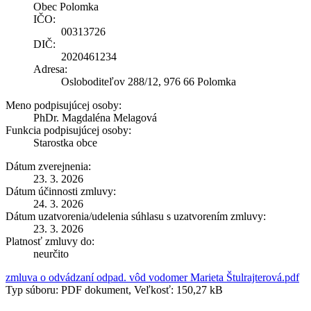
Obec Polomka
IČO:
00313726
DIČ:
2020461234
Adresa:
Osloboditeľov 288/12, 976 66 Polomka
Meno podpisujúcej osoby:
PhDr. Magdaléna Melagová
Funkcia podpisujúcej osoby:
Starostka obce
Dátum zverejnenia:
23. 3. 2026
Dátum účinnosti zmluvy:
24. 3. 2026
Dátum uzatvorenia/udelenia súhlasu s uzatvorením zmluvy:
23. 3. 2026
Platnosť zmluvy do:
neurčito
zmluva o odvádzaní odpad. vôd vodomer Marieta Štulrajterová.pdf
Typ súboru: PDF dokument, Veľkosť: 150,27 kB