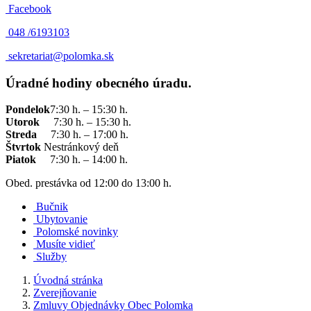
Facebook
048 /
6193103
sekretariat@polomka.sk
Úradné hodiny obecného úradu.
Pondelok
7:30 h. – 15:30 h.
Utorok
7:30 h. – 15:30 h.
Streda
7:30 h. – 17:00 h.
Štvrtok
Nestránkový deň
Piatok
7:30 h. – 14:00 h.
Obed. prestávka od 12:00 do 13:00 h.
Bučnik
Ubytovanie
Polomské novinky
Musíte vidieť
Služby
Úvodná stránka
Zverejňovanie
Zmluvy Objednávky Obec Polomka