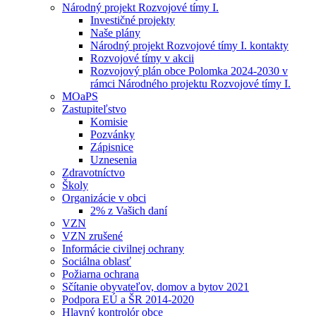
Národný projekt Rozvojové tímy I.
Investičné projekty
Naše plány
Národný projekt Rozvojové tímy I. kontakty
Rozvojové tímy v akcii
Rozvojový plán obce Polomka 2024-2030 v
rámci Národného projektu Rozvojové tímy I.
MOaPS
Zastupiteľstvo
Komisie
Pozvánky
Zápisnice
Uznesenia
Zdravotníctvo
Školy
Organizácie v obci
2% z Vašich daní
VZN
VZN zrušené
Informácie civilnej ochrany
Sociálna oblasť
Požiarna ochrana
Sčítanie obyvateľov, domov a bytov 2021
Podpora EÚ a ŠR 2014-2020
Hlavný kontrolór obce