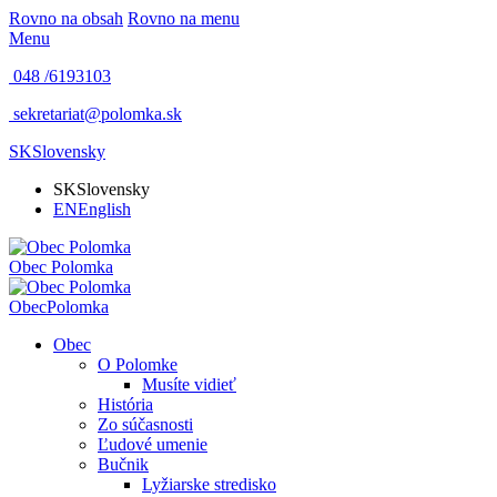
Rovno na obsah
Rovno na menu
Menu
048 /
6193103
sekretariat@polomka.sk
SK
Slovensky
SK
Slovensky
EN
English
Obec
Polomka
Obec
Polomka
Obec
O Polomke
Musíte vidieť
História
Zo súčasnosti
Ľudové umenie
Bučnik
Lyžiarske stredisko