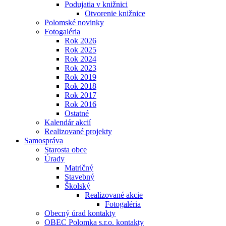
Podujatia v knižnici
Otvorenie knižnice
Polomské novinky
Fotogaléria
Rok 2026
Rok 2025
Rok 2024
Rok 2023
Rok 2019
Rok 2018
Rok 2017
Rok 2016
Ostatné
Kalendár akcií
Realizované projekty
Samospráva
Starosta obce
Úrady
Matričný
Stavebný
Školský
Realizované akcie
Fotogaléria
Obecný úrad kontakty
OBEC Polomka s.r.o. kontakty