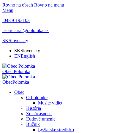
Rovno na obsah
Rovno na menu
Menu
048 /
6193103
sekretariat@polomka.sk
SK
Slovensky
SK
Slovensky
EN
English
Obec
Polomka
Obec
Polomka
Obec
O Polomke
Musíte vidieť
História
Zo súčasnosti
Ľudové umenie
Bučnik
Lyžiarske stredisko