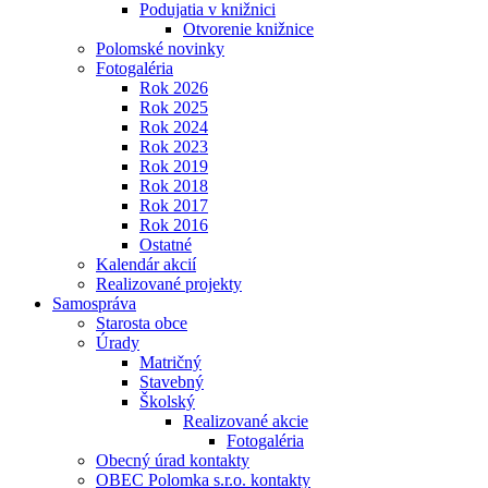
Podujatia v knižnici
Otvorenie knižnice
Polomské novinky
Fotogaléria
Rok 2026
Rok 2025
Rok 2024
Rok 2023
Rok 2019
Rok 2018
Rok 2017
Rok 2016
Ostatné
Kalendár akcií
Realizované projekty
Samospráva
Starosta obce
Úrady
Matričný
Stavebný
Školský
Realizované akcie
Fotogaléria
Obecný úrad kontakty
OBEC Polomka s.r.o. kontakty