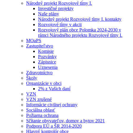
Národný projekt Rozvojové tímy I.
Investičné projekty
Naše plány
Národný projekt Rozvojové tímy I. kontakty
Rozvojové tímy v akcii
Rozvojový plán obce Polomka 2024-2030 v
rámci Národného projektu Rozvojové tímy I.
MOaPS
Zastupiteľstvo
Komisie
Pozvánky
Zápisnice
Uznesenia
Zdravotníctvo
Školy
Organizácie v obci
2% z Vašich daní
VZN
VZN zrušené
Informácie civilnej ochrany
Sociálna oblasť
Požiarna ochrana
Sčítanie obyvateľov, domov a bytov 2021
Podpora EÚ a ŠR 2014-2020
Hlavný kontrolór obce