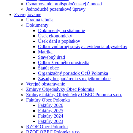
Oznamovanie protispoločenskej činnosti
Jednoduché pozemkové úpravy
Zverejňovanie
Úradná tabuľa
Dokumenty
Dokumenty na stiahnutie
Úsek ekonomický
Úsek daní a poplatkov
Odbor vnútornej správy - evidencia obyvateľov
Matrika
Stavebný úrad
Odbor životného prostredia
Štatút obce
Organizačný poriadok OcÚ Polomka
Zásady hospodárenia s majetkom obce
Verejné obstarávanie
Zmluvy Objednávky Obec Polomka
Zmluvy faktúry Objednávky OBEC Polomka s.r.o.
Faktúry Obec Polomka
Faktúry 2026
Faktúry 2025
Faktúry 2024
Faktúry 2023
RZOF Obec Polomka
RZOF OBEC Polomka s.r.o