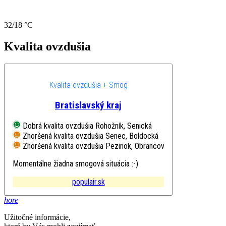
32/18 °C
Kvalita ovzdušia
Kvalita ovzdušia + Smog
Bratislavský kraj
Dobrá kvalita ovzdušia
Rohožník, Senická
Zhoršená kvalita ovzdušia
Senec, Boldocká
Zhoršená kvalita ovzdušia
Pezinok, Obrancov mieru
Momentálne žiadna smogová situácia :-)
populair.sk
hore
Užitočné informácie,