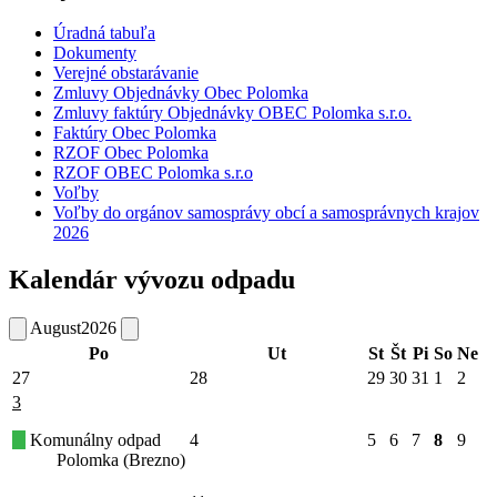
Úradná tabuľa
Dokumenty
Verejné obstarávanie
Zmluvy Objednávky Obec Polomka
Zmluvy faktúry Objednávky OBEC Polomka s.r.o.
Faktúry Obec Polomka
RZOF Obec Polomka
RZOF OBEC Polomka s.r.o
Voľby
Voľby do orgánov samosprávy obcí a samosprávnych krajov
2026
Kalendár vývozu odpadu
August
2026
Po
Ut
St
Št
Pi
So
Ne
27
28
29
30
31
1
2
3
Komunálny odpad
4
5
6
7
8
9
Polomka (Brezno)