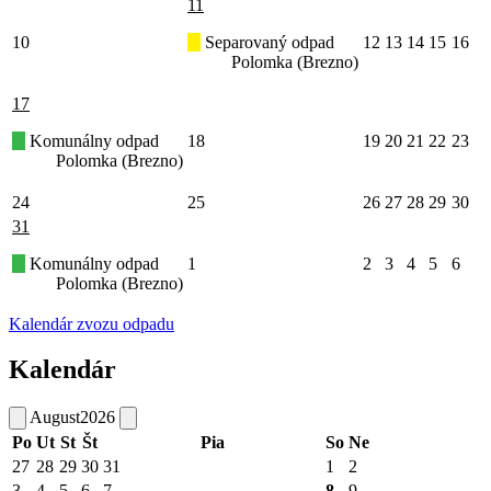
11
10
Separovaný odpad
12
13
14
15
16
Polomka (Brezno)
17
Komunálny odpad
18
19
20
21
22
23
Polomka (Brezno)
24
25
26
27
28
29
30
31
Komunálny odpad
1
2
3
4
5
6
Polomka (Brezno)
Kalendár zvozu odpadu
Kalendár
August
2026
Po
Ut
St
Št
Pia
So
Ne
27
28
29
30
31
1
2
3
4
5
6
7
8
9