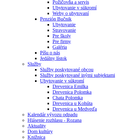
Požičovňa a servis
Ubytovanie v súkromí
Weby o ubytovaní
Penzión Bučnik
Ubytovanie
Stravovanie
Pre školy
Pre firmy
Galéria
Píšu o nás
Jedálny lístok
Služby
Služby poskytované obcou
Služby poskytované inými subjektami
Ubytovanie v súkromí
Drevenica Emilka
Drevenica Polomka
Chata Polomka
Drevenica u Kohúta
Drevenica u Medveďa
Kalendár vývozu odpadu
Hlásenie rozhlasu - Rozana
Aktuality
Dom kultúry
Knižnica