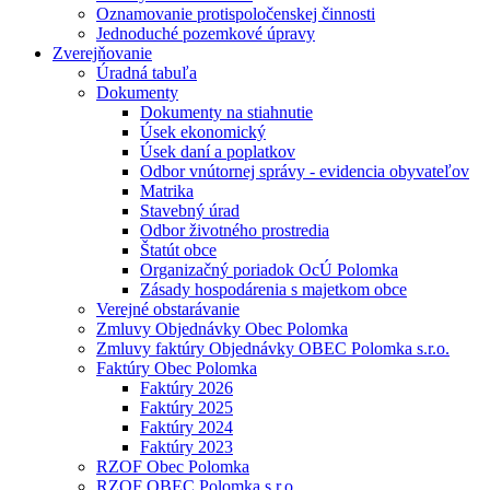
Oznamovanie protispoločenskej činnosti
Jednoduché pozemkové úpravy
Zverejňovanie
Úradná tabuľa
Dokumenty
Dokumenty na stiahnutie
Úsek ekonomický
Úsek daní a poplatkov
Odbor vnútornej správy - evidencia obyvateľov
Matrika
Stavebný úrad
Odbor životného prostredia
Štatút obce
Organizačný poriadok OcÚ Polomka
Zásady hospodárenia s majetkom obce
Verejné obstarávanie
Zmluvy Objednávky Obec Polomka
Zmluvy faktúry Objednávky OBEC Polomka s.r.o.
Faktúry Obec Polomka
Faktúry 2026
Faktúry 2025
Faktúry 2024
Faktúry 2023
RZOF Obec Polomka
RZOF OBEC Polomka s.r.o