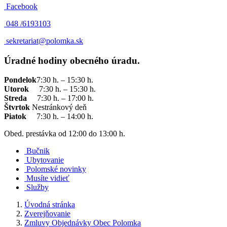
Facebook
048 /
6193103
sekretariat@polomka.sk
Úradné hodiny obecného úradu.
Pondelok
7:30 h. – 15:30 h.
Utorok
7:30 h. – 15:30 h.
Streda
7:30 h. – 17:00 h.
Štvrtok
Nestránkový deň
Piatok
7:30 h. – 14:00 h.
Obed. prestávka od 12:00 do 13:00 h.
Bučnik
Ubytovanie
Polomské novinky
Musíte vidieť
Služby
Úvodná stránka
Zverejňovanie
Zmluvy Objednávky Obec Polomka