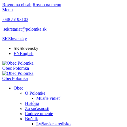
Rovno na obsah
Rovno na menu
Menu
048 /
6193103
sekretariat@polomka.sk
SK
Slovensky
SK
Slovensky
EN
English
Obec
Polomka
Obec
Polomka
Obec
O Polomke
Musíte vidieť
História
Zo súčasnosti
Ľudové umenie
Bučnik
Lyžiarske stredisko