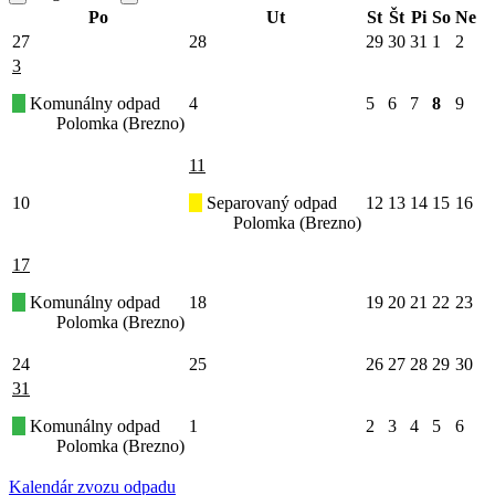
Po
Ut
St
Št
Pi
So
Ne
27
28
29
30
31
1
2
3
Komunálny odpad
4
5
6
7
8
9
Polomka (Brezno)
11
10
Separovaný odpad
12
13
14
15
16
Polomka (Brezno)
17
Komunálny odpad
18
19
20
21
22
23
Polomka (Brezno)
24
25
26
27
28
29
30
31
Komunálny odpad
1
2
3
4
5
6
Polomka (Brezno)
Kalendár zvozu odpadu