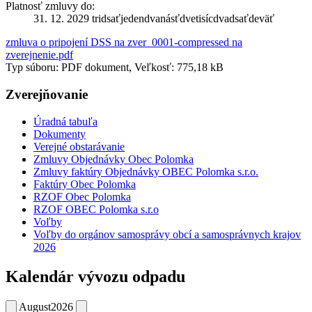
Platnosť zmluvy do:
31. 12. 2029 tridsaťjedendvanásťdvetisícdvadsaťdeväť
zmluva o pripojení DSS na zver_0001-compressed na
zverejnenie.pdf
Typ súboru: PDF dokument, Veľkosť: 775,18 kB
Zverejňovanie
Úradná tabuľa
Dokumenty
Verejné obstarávanie
Zmluvy Objednávky Obec Polomka
Zmluvy faktúry Objednávky OBEC Polomka s.r.o.
Faktúry Obec Polomka
RZOF Obec Polomka
RZOF OBEC Polomka s.r.o
Voľby
Voľby do orgánov samosprávy obcí a samosprávnych krajov
2026
Kalendár vývozu odpadu
August
2026