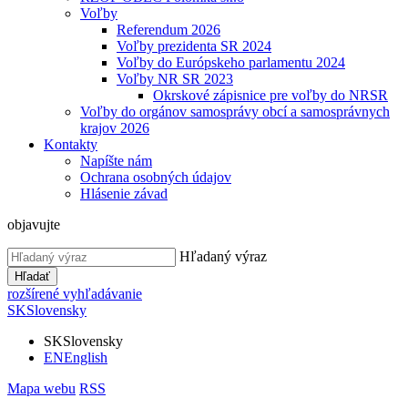
Voľby
Referendum 2026
Voľby prezidenta SR 2024
Voľby do Európskeho parlamentu 2024
Voľby NR SR 2023
Okrskové zápisnice pre voľby do NRSR
Voľby do orgánov samosprávy obcí a samosprávnych
krajov 2026
Kontakty
Napíšte nám
Ochrana osobných údajov
Hlásenie závad
objavujte
Hľadaný výraz
Hľadať
rozšírené vyhľadávanie
SK
Slovensky
SK
Slovensky
EN
English
Mapa webu
RSS