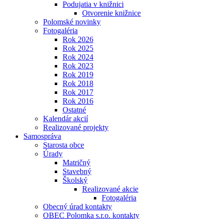
Podujatia v knižnici
Otvorenie knižnice
Polomské novinky
Fotogaléria
Rok 2026
Rok 2025
Rok 2024
Rok 2023
Rok 2019
Rok 2018
Rok 2017
Rok 2016
Ostatné
Kalendár akcií
Realizované projekty
Samospráva
Starosta obce
Úrady
Matričný
Stavebný
Školský
Realizované akcie
Fotogaléria
Obecný úrad kontakty
OBEC Polomka s.r.o. kontakty