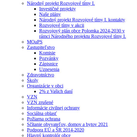
Národný projekt Rozvojové tímy I.
Investičné projekty
Naše plány
Národný projekt Rozvojové tímy I. kontakty
Rozvojové tímy v akcii
Rozvojový plán obce Polomka 2024-2030 v
rámci Národného projektu Rozvojové tímy I.
MOaPS
Zastupiteľstvo
Komisie
Pozvánky
Zápisnice
Uznesenia
Zdravotníctvo
Školy
Organizácie v obci
2% z Vašich daní
VZN
VZN zrušené
Informácie civilnej ochrany
Sociálna oblasť
Požiarna ochrana
Sčítanie obyvateľov, domov a bytov 2021
Podpora EÚ a ŠR 2014-2020
Hlavný kontrolór obce