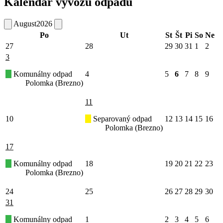
Kalendár vývozu odpadu
August
2026
Po
Ut
St
Št
Pi
So
Ne
27
28
29
30
31
1
2
3
Komunálny odpad
4
5
6
7
8
9
Polomka (Brezno)
11
10
Separovaný odpad
12
13
14
15
16
Polomka (Brezno)
17
Komunálny odpad
18
19
20
21
22
23
Polomka (Brezno)
24
25
26
27
28
29
30
31
Komunálny odpad
1
2
3
4
5
6