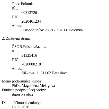
Obec Polomka
IČO:
00313726
DIČ:
2020461234
Adresa:
Osloboditeľov 288/12, 976 66 Polomka
2. Zmluvná strana:
ČSOB Poisťovňa, a.s.
IČO:
31325416
DIČ:
7020000218
Adresa:
Žižkova 11, 811 02 Bratislava
Meno podpisujúcej osoby:
PhDr. Magdaléna Melagová
Funkcia podpisujúcej osoby:
starostka obce
Dátum účinnosti zmluvy:
16. 6. 2026