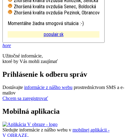
Zhoršená kvalita ovzdušia
Rohožník, Senická
Zhoršená kvalita ovzdušia
Senec, Boldocká
Zhoršená kvalita ovzdušia
Pezinok, Obrancov mieru
Momentálne žiadna smogová situácia :-)
populair.sk
hore
Užitočné informácie,
ktoré by Vás mohli zaujímať
Prihlásenie k odberu správ
Dostávajte
informácie z nášho webu
prostredníctvom SMS a e-
mailov
Chcem sa zaregistrovať
Mobilná aplikacia
Sledujte informácie z nášho webu v
mobilnej aplikácii -
V OBRAZE.