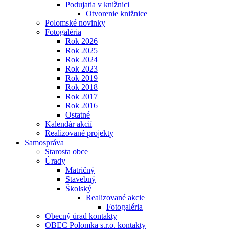
Podujatia v knižnici
Otvorenie knižnice
Polomské novinky
Fotogaléria
Rok 2026
Rok 2025
Rok 2024
Rok 2023
Rok 2019
Rok 2018
Rok 2017
Rok 2016
Ostatné
Kalendár akcií
Realizované projekty
Samospráva
Starosta obce
Úrady
Matričný
Stavebný
Školský
Realizované akcie
Fotogaléria
Obecný úrad kontakty
OBEC Polomka s.r.o. kontakty