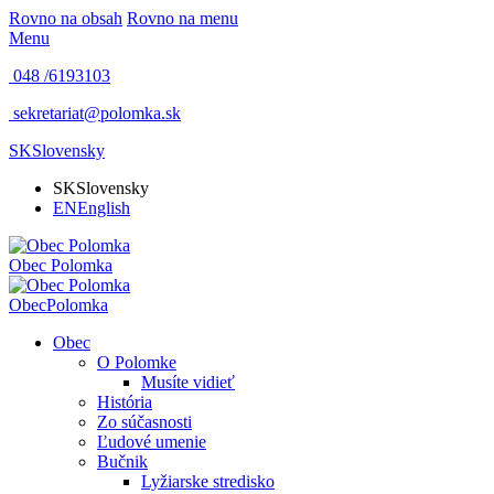
Rovno na obsah
Rovno na menu
Menu
048 /
6193103
sekretariat@polomka.sk
SK
Slovensky
SK
Slovensky
EN
English
Obec
Polomka
Obec
Polomka
Obec
O Polomke
Musíte vidieť
História
Zo súčasnosti
Ľudové umenie
Bučnik
Lyžiarske stredisko