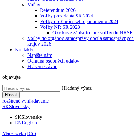
Voľby
Referendum 2026
Voľby prezidenta SR 2024
Voľby do Európskeho parlamentu 2024
Voľby NR SR 2023
Okrskové zápisnice pre voľby do NRSR
Voľby do orgánov samosprávy obcí a samosprávnych
krajov 2026
Kontakty
Napíšte nám
Ochrana osobných údajov
Hlásenie závad
objavujte
Hľadaný výraz
Hľadať
rozšírené vyhľadávanie
SK
Slovensky
SK
Slovensky
EN
English
Mapa webu
RSS