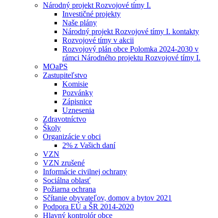
Národný projekt Rozvojové tímy I.
Investičné projekty
Naše plány
Národný projekt Rozvojové tímy I. kontakty
Rozvojové tímy v akcii
Rozvojový plán obce Polomka 2024-2030 v
rámci Národného projektu Rozvojové tímy I.
MOaPS
Zastupiteľstvo
Komisie
Pozvánky
Zápisnice
Uznesenia
Zdravotníctvo
Školy
Organizácie v obci
2% z Vašich daní
VZN
VZN zrušené
Informácie civilnej ochrany
Sociálna oblasť
Požiarna ochrana
Sčítanie obyvateľov, domov a bytov 2021
Podpora EÚ a ŠR 2014-2020
Hlavný kontrolór obce