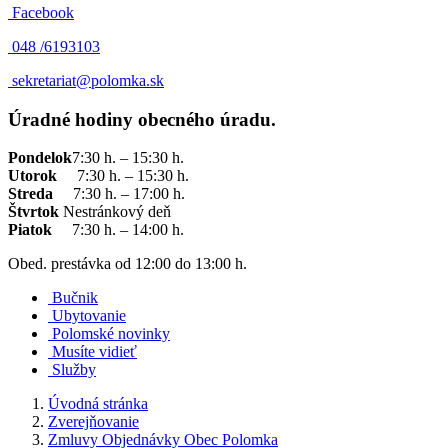
Facebook
048 /
6193103
sekretariat@polomka.sk
Úradné hodiny obecného úradu.
Pondelok
7:30 h. – 15:30 h.
Utorok
7:30 h. – 15:30 h.
Streda
7:30 h. – 17:00 h.
Štvrtok
Nestránkový deň
Piatok
7:30 h. – 14:00 h.
Obed. prestávka od 12:00 do 13:00 h.
Bučnik
Ubytovanie
Polomské novinky
Musíte vidieť
Služby
Úvodná stránka
Zverejňovanie
Zmluvy Objednávky Obec Polomka