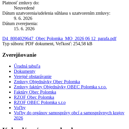
Platnosť zmluvy do:
Neuvedené
Dátum uzatvorenia/udelenia súhlasu s uzatvorením zmluvy:
9. 6. 2026
Dátum zverejnenia:
15. 6. 2026
D4_8004029647_Obec Polomka_MO_2026 06 12_parafa.pdf
Typ súboru: PDF dokument, Veľkosť: 254,58 kB
Zverejňovanie
Úradná tabuľa
Dokumenty
Verejné obstarávanie
Zmluvy Objednávky Obec Polomka
Zmluvy faktúry Objednávky OBEC Polomka s.r.o.
Faktúry Obec Polomka
RZOF Obec Polomka
RZOF OBEC Polomka s.r.o
Voľby
Voľby do orgánov samosprávy obcí a samosprávnych krajov
2026