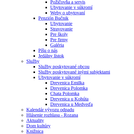
Požičovňa a servis
Ubytovanie v súkromí
Weby o ubytovaní
Penzión Bučnik
Ubytovanie
Stravovanie
Pre školy
Pre firmy
Galéria
Píšu o nás
Jedálny lístok
Služby
Služby poskytované obcou
Služby poskytované inými subjektami
Ubytovanie v súkromí
Drevenica Emilka
Drevenica Polomka
Chata Polomka
Drevenica u Kohúta
Drevenica u Medveďa
Kalendár vývozu odpadu
Hlásenie rozhlasu - Rozana
Aktuality
Dom kultúry
Knižnica