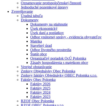
Oznamovanie protispoločenskej činnosti
Jednoduché pozemkové úpravy
Zverejňovanie
Úradná tabuľa
Dokumenty
Dokumenty na stiahnutie
Úsek ekonomický
Úsek daní a poplatkov
Odbor vnútornej správy - evidencia obyvateľov
Matrika
Stavebný úrad
Odbor životného prostredia
Štatút obce
Organizačný poriadok OcÚ Polomka
Zásady hospodárenia s majetkom obce
Verejné obstarávanie
Zmluvy Objednávky Obec Polomka
Zmluvy faktúry Objednávky OBEC Polomka s.r.o.
Faktúry Obec Polomka
Faktúry 2026
Faktúry 2025
Faktúry 2024
Faktúry 2023
RZOF Obec Polomka
RZOF OBEC Polomka s.r.o