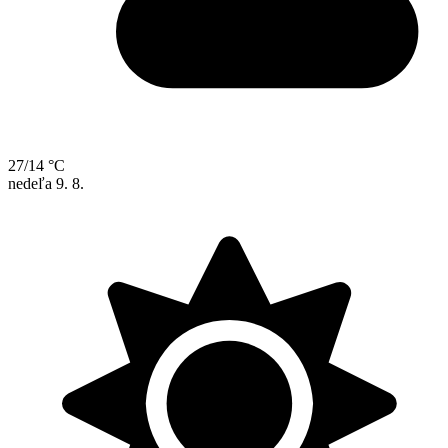
27/14 °C
nedeľa
9. 8.