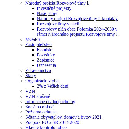
Národný projekt Rozvojové tímy I.
Investičné projekty
Naše plány
Národný projekt Rozvojové tímy I. kontakty
Rozvojové tímy v akcii
Rozvojový plán obce Polomka 2024-2030 v
rámci Národného projektu Rozvojové tímy I.
MOaPS
Zastupiteľstvo
Komisie
Pozvánky
Zápisnice
Uznesenia
Zdravotníctvo
Školy
Organizácie v obci
2% z Vašich daní
VZN
VZN zrušené
Informácie civilnej ochrany
Sociálna oblasť
Požiarna ochrana
Sčítanie obyvateľov, domov a bytov 2021
Podpora EÚ a ŠR 2014-2020
Hlavný kontrolór obce