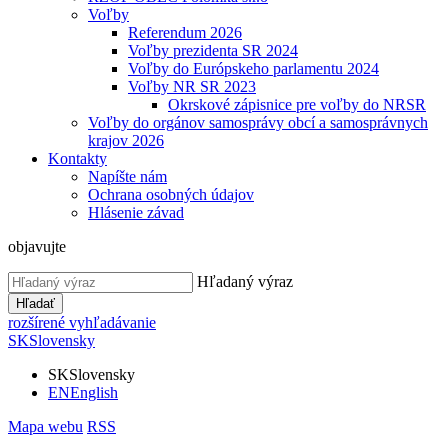
Voľby
Referendum 2026
Voľby prezidenta SR 2024
Voľby do Európskeho parlamentu 2024
Voľby NR SR 2023
Okrskové zápisnice pre voľby do NRSR
Voľby do orgánov samosprávy obcí a samosprávnych
krajov 2026
Kontakty
Napíšte nám
Ochrana osobných údajov
Hlásenie závad
objavujte
Hľadaný výraz
Hľadať
rozšírené vyhľadávanie
SK
Slovensky
SK
Slovensky
EN
English
Mapa webu
RSS