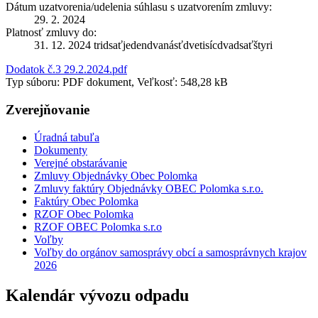
Dátum uzatvorenia/udelenia súhlasu s uzatvorením zmluvy:
29. 2. 2024
Platnosť zmluvy do:
31. 12. 2024 tridsaťjedendvanásťdvetisícdvadsaťštyri
Dodatok č.3 29.2.2024.pdf
Typ súboru: PDF dokument, Veľkosť: 548,28 kB
Zverejňovanie
Úradná tabuľa
Dokumenty
Verejné obstarávanie
Zmluvy Objednávky Obec Polomka
Zmluvy faktúry Objednávky OBEC Polomka s.r.o.
Faktúry Obec Polomka
RZOF Obec Polomka
RZOF OBEC Polomka s.r.o
Voľby
Voľby do orgánov samosprávy obcí a samosprávnych krajov
2026
Kalendár vývozu odpadu