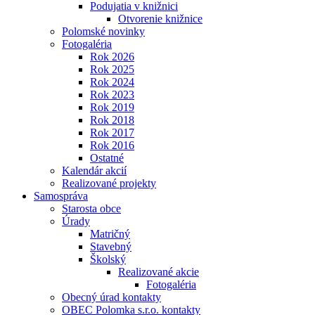
Podujatia v knižnici
Otvorenie knižnice
Polomské novinky
Fotogaléria
Rok 2026
Rok 2025
Rok 2024
Rok 2023
Rok 2019
Rok 2018
Rok 2017
Rok 2016
Ostatné
Kalendár akcií
Realizované projekty
Samospráva
Starosta obce
Úrady
Matričný
Stavebný
Školský
Realizované akcie
Fotogaléria
Obecný úrad kontakty
OBEC Polomka s.r.o. kontakty