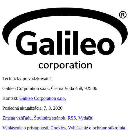
Technický prevádzkovateľ:
Galileo Corporation s.r.o., Čierna Voda 468, 925 06
Kontakt:
Galileo Corporation s.r.o.
Posledná aktualizácia: 7. 8. 2026
Zmena vzhľadu
,
Štruktúra stránok
,
RSS
,
Vytlačiť
Vyhlásenie o prístupnosti
,
Cookies
,
Vyhlásenie o ochrane súkromia
,