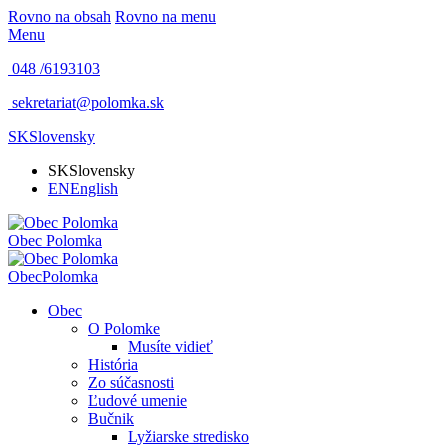
Rovno na obsah
Rovno na menu
Menu
048 /
6193103
sekretariat@polomka.sk
SK
Slovensky
SK
Slovensky
EN
English
Obec
Polomka
Obec
Polomka
Obec
O Polomke
Musíte vidieť
História
Zo súčasnosti
Ľudové umenie
Bučnik
Lyžiarske stredisko