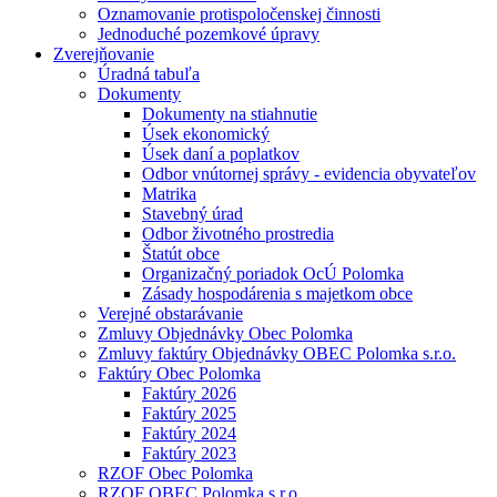
Oznamovanie protispoločenskej činnosti
Jednoduché pozemkové úpravy
Zverejňovanie
Úradná tabuľa
Dokumenty
Dokumenty na stiahnutie
Úsek ekonomický
Úsek daní a poplatkov
Odbor vnútornej správy - evidencia obyvateľov
Matrika
Stavebný úrad
Odbor životného prostredia
Štatút obce
Organizačný poriadok OcÚ Polomka
Zásady hospodárenia s majetkom obce
Verejné obstarávanie
Zmluvy Objednávky Obec Polomka
Zmluvy faktúry Objednávky OBEC Polomka s.r.o.
Faktúry Obec Polomka
Faktúry 2026
Faktúry 2025
Faktúry 2024
Faktúry 2023
RZOF Obec Polomka
RZOF OBEC Polomka s.r.o