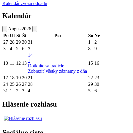
Kalendár zvozu odpadu
Kalendár
August
2026
Po
Ut
St
Št
Pia
So
Ne
27
28
29
30
31
1
2
3
4
5
6
7
8
9
14
1
10
11
12
13
15
16
Dotknite sa tradície
Zobraziť všetky záznamy z dňa
17
18
19
20
21
22
23
24
25
26
27
28
29
30
31
1
2
3
4
5
6
Hlásenie rozhlasu
Sociálne siete