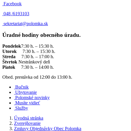
Facebook
048 /
6193103
sekretariat@polomka.sk
Úradné hodiny obecného úradu.
Pondelok
7:30 h. – 15:30 h.
Utorok
7:30 h. – 15:30 h.
Streda
7:30 h. – 17:00 h.
Štvrtok
Nestránkový deň
Piatok
7:30 h. – 14:00 h.
Obed. prestávka od 12:00 do 13:00 h.
Bučnik
Ubytovanie
Polomské novinky
Musíte vidieť
Služby
Úvodná stránka
Zverejňovanie
Zmluvy Objednávky Obec Polomka