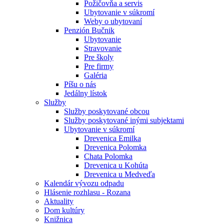
Požičovňa a servis
Ubytovanie v súkromí
Weby o ubytovaní
Penzión Bučnik
Ubytovanie
Stravovanie
Pre školy
Pre firmy
Galéria
Píšu o nás
Jedálny lístok
Služby
Služby poskytované obcou
Služby poskytované inými subjektami
Ubytovanie v súkromí
Drevenica Emilka
Drevenica Polomka
Chata Polomka
Drevenica u Kohúta
Drevenica u Medveďa
Kalendár vývozu odpadu
Hlásenie rozhlasu - Rozana
Aktuality
Dom kultúry
Knižnica