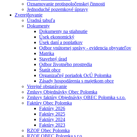
Oznamovanie protispoločenskej činnosti
Jednoduché pozemkové úpravy
Zverejňovanie
Úradná tabuľa
Dokumenty
Dokumenty na stiahnutie
Úsek ekonomický
Úsek daní a poplatkov
Odbor vnútornej správy - evidencia obyvateľov
Matrika
Stavebný úrad
Odbor životného prostredia
Štatút obce
Organizačný poriadok OcÚ Polomka
Zásady hospodárenia s majetkom obce
Verejné obstarávanie
Zmluvy Objednávky Obec Polomka
Zmluvy faktúry Objednávky OBEC Polomka s.r.o.
Faktúry Obec Polomka
Faktúry 2026
Faktúry 2025
Faktúry 2024
Faktúry 2023
RZOF Obec Polomka
RZOF OBEC Polomka s.r.o