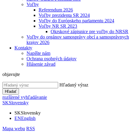
Voľby
Referendum 2026
Voľby prezidenta SR 2024
Voľby do Európskeho parlamentu 2024
Voľby NR SR 2023
Okrskové zápisnice pre voľby do NRSR
Voľby do orgánov samosprávy obcí a samosprávnych
krajov 2026
Kontakty
Napíšte nám
Ochrana osobných údajov
Hlásenie závad
objavujte
Hľadaný výraz
Hľadať
rozšírené vyhľadávanie
SK
Slovensky
SK
Slovensky
EN
English
Mapa webu
RSS