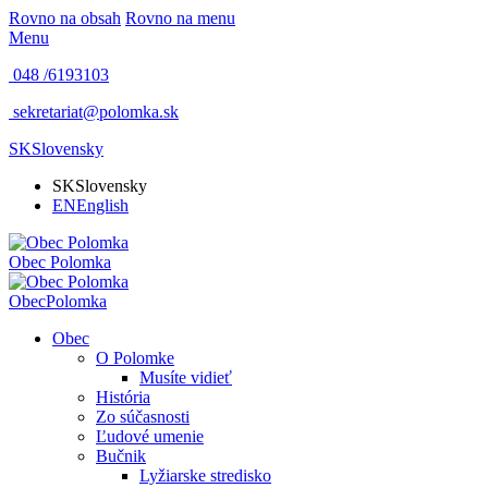
Rovno na obsah
Rovno na menu
Menu
048 /
6193103
sekretariat@polomka.sk
SK
Slovensky
SK
Slovensky
EN
English
Obec
Polomka
Obec
Polomka
Obec
O Polomke
Musíte vidieť
História
Zo súčasnosti
Ľudové umenie
Bučnik
Lyžiarske stredisko