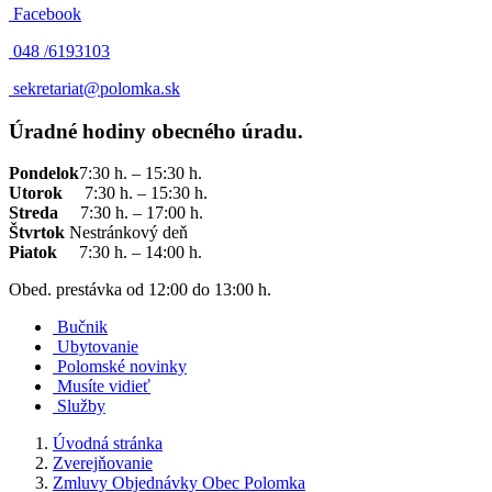
Facebook
048 /
6193103
sekretariat@polomka.sk
Úradné hodiny obecného úradu.
Pondelok
7:30 h. – 15:30 h.
Utorok
7:30 h. – 15:30 h.
Streda
7:30 h. – 17:00 h.
Štvrtok
Nestránkový deň
Piatok
7:30 h. – 14:00 h.
Obed. prestávka od 12:00 do 13:00 h.
Bučnik
Ubytovanie
Polomské novinky
Musíte vidieť
Služby
Úvodná stránka
Zverejňovanie
Zmluvy Objednávky Obec Polomka