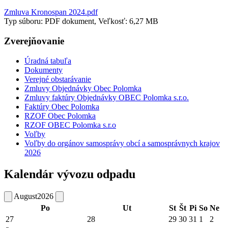
Zmluva Kronospan 2024.pdf
Typ súboru: PDF dokument, Veľkosť: 6,27 MB
Zverejňovanie
Úradná tabuľa
Dokumenty
Verejné obstarávanie
Zmluvy Objednávky Obec Polomka
Zmluvy faktúry Objednávky OBEC Polomka s.r.o.
Faktúry Obec Polomka
RZOF Obec Polomka
RZOF OBEC Polomka s.r.o
Voľby
Voľby do orgánov samosprávy obcí a samosprávnych krajov
2026
Kalendár vývozu odpadu
August
2026
Po
Ut
St
Št
Pi
So
Ne
27
28
29
30
31
1
2