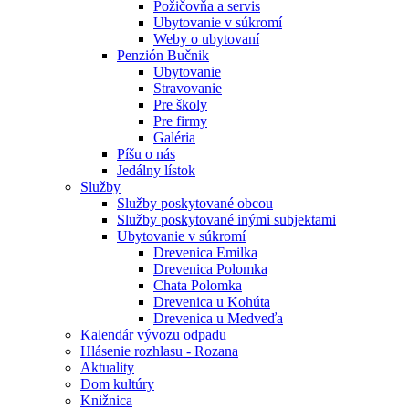
Požičovňa a servis
Ubytovanie v súkromí
Weby o ubytovaní
Penzión Bučnik
Ubytovanie
Stravovanie
Pre školy
Pre firmy
Galéria
Píšu o nás
Jedálny lístok
Služby
Služby poskytované obcou
Služby poskytované inými subjektami
Ubytovanie v súkromí
Drevenica Emilka
Drevenica Polomka
Chata Polomka
Drevenica u Kohúta
Drevenica u Medveďa
Kalendár vývozu odpadu
Hlásenie rozhlasu - Rozana
Aktuality
Dom kultúry
Knižnica