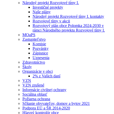
Národný projekt Rozvojové tímy I.
Investičné projekty
Naše plány
Národný projekt Rozvojové tímy I. kontakty
Rozvojové tímy v akcii
Rozvojový plán obce Polomka 2024-2030 v
rámci Národného projektu Rozvojové tímy I.
MOaPS
Zastupiteľstvo
Komisie
Pozvánky
Zápisnice
Uznesenia
Zdravotníctvo
Školy
Organizácie v obci
2% z Vašich daní
VZN
VZN zrušené
Informácie civilnej ochrany
Sociálna oblasť
Požiarna ochrana
Sčítanie obyvateľov, domov a bytov 2021
Podpora EÚ a ŠR 2014-2020
Hlavný kontrolór obce