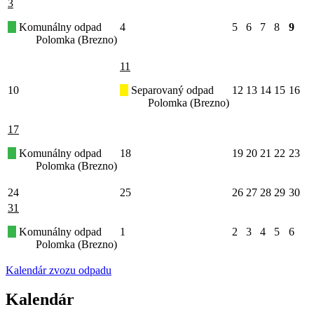
3
Komunálny odpad
4
5
6
7
8
9
Polomka (Brezno)
11
10
Separovaný odpad
12
13
14
15
16
Polomka (Brezno)
17
Komunálny odpad
18
19
20
21
22
23
Polomka (Brezno)
24
25
26
27
28
29
30
31
Komunálny odpad
1
2
3
4
5
6
Polomka (Brezno)
Kalendár zvozu odpadu
Kalendár