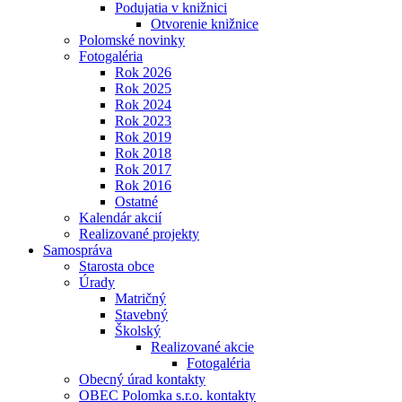
Podujatia v knižnici
Otvorenie knižnice
Polomské novinky
Fotogaléria
Rok 2026
Rok 2025
Rok 2024
Rok 2023
Rok 2019
Rok 2018
Rok 2017
Rok 2016
Ostatné
Kalendár akcií
Realizované projekty
Samospráva
Starosta obce
Úrady
Matričný
Stavebný
Školský
Realizované akcie
Fotogaléria
Obecný úrad kontakty
OBEC Polomka s.r.o. kontakty