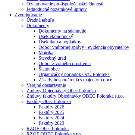
Oznamovanie protispoločenskej činnosti
Jednoduché pozemkové úpravy
Zverejňovanie
Úradná tabuľa
Dokumenty
Dokumenty na stiahnutie
Úsek ekonomický
Úsek daní a poplatkov
Odbor vnútornej správy - evidencia obyvateľov
Matrika
Stavebný úrad
Odbor životného prostredia
Štatút obce
Organizačný poriadok OcÚ Polomka
Zásady hospodárenia s majetkom obce
Verejné obstarávanie
Zmluvy Objednávky Obec Polomka
Zmluvy faktúry Objednávky OBEC Polomka s.r.o.
Faktúry Obec Polomka
Faktúry 2026
Faktúry 2025
Faktúry 2024
Faktúry 2023
RZOF Obec Polomka
RZOF OBEC Polomka s.r.o