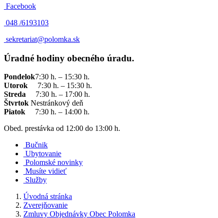
Facebook
048 /
6193103
sekretariat@polomka.sk
Úradné hodiny obecného úradu.
Pondelok
7:30 h. – 15:30 h.
Utorok
7:30 h. – 15:30 h.
Streda
7:30 h. – 17:00 h.
Štvrtok
Nestránkový deň
Piatok
7:30 h. – 14:00 h.
Obed. prestávka od 12:00 do 13:00 h.
Bučnik
Ubytovanie
Polomské novinky
Musíte vidieť
Služby
Úvodná stránka
Zverejňovanie
Zmluvy Objednávky Obec Polomka