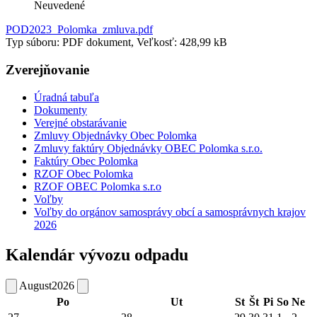
Neuvedené
POD2023_Polomka_zmluva.pdf
Typ súboru: PDF dokument, Veľkosť: 428,99 kB
Zverejňovanie
Úradná tabuľa
Dokumenty
Verejné obstarávanie
Zmluvy Objednávky Obec Polomka
Zmluvy faktúry Objednávky OBEC Polomka s.r.o.
Faktúry Obec Polomka
RZOF Obec Polomka
RZOF OBEC Polomka s.r.o
Voľby
Voľby do orgánov samosprávy obcí a samosprávnych krajov
2026
Kalendár vývozu odpadu
August
2026
Po
Ut
St
Št
Pi
So
Ne