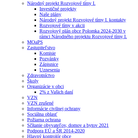
Národný projekt Rozvojové tímy I.
Investičné projekty
Naše plány
Národný projekt Rozvojové tímy I. kontakty
Rozvojové tímy v akcii
Rozvojový plán obce Polomka 2024-2030 v
rámci Národného projektu Rozvojové tímy I.
MOaPS
Zastupiteľstvo
Komisie
Pozvánky
Zápisnice
Uznesenia
Zdravotníctvo
Školy
Organizácie v obci
2% z Vašich daní
VZN
VZN zrušené
Informácie civilnej ochrany
Sociálna oblasť
Požiarna ochrana
Sčítanie obyvateľov, domov a bytov 2021
Podpora EÚ a ŠR 2014-2020
Hlavný kontrolór obce