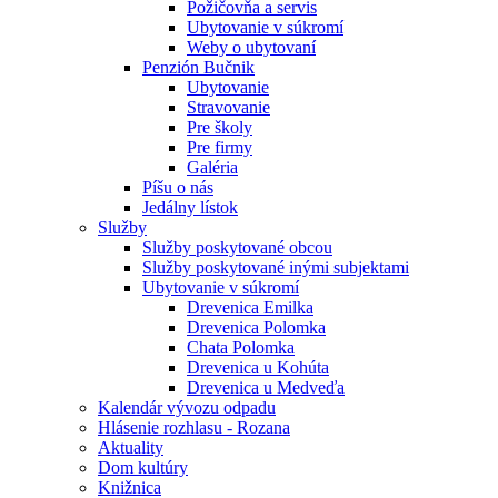
Požičovňa a servis
Ubytovanie v súkromí
Weby o ubytovaní
Penzión Bučnik
Ubytovanie
Stravovanie
Pre školy
Pre firmy
Galéria
Píšu o nás
Jedálny lístok
Služby
Služby poskytované obcou
Služby poskytované inými subjektami
Ubytovanie v súkromí
Drevenica Emilka
Drevenica Polomka
Chata Polomka
Drevenica u Kohúta
Drevenica u Medveďa
Kalendár vývozu odpadu
Hlásenie rozhlasu - Rozana
Aktuality
Dom kultúry
Knižnica