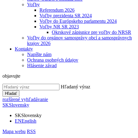
Voľby
Referendum 2026
Voľby prezidenta SR 2024
Voľby do Európskeho parlamentu 2024
Voľby NR SR 2023
Okrskové zápisnice pre voľby do NRSR
Voľby do orgánov samosprávy obcí a samosprávnych
krajov 2026
Kontakty
Napíšte nám
Ochrana osobných údajov
Hlásenie závad
objavujte
Hľadaný výraz
Hľadať
rozšírené vyhľadávanie
SK
Slovensky
SK
Slovensky
EN
English
Mapa webu
RSS