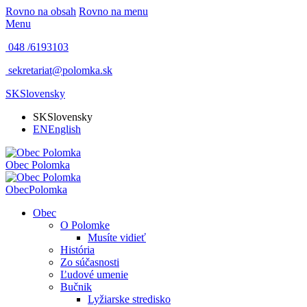
Rovno na obsah
Rovno na menu
Menu
048 /
6193103
sekretariat@polomka.sk
SK
Slovensky
SK
Slovensky
EN
English
Obec
Polomka
Obec
Polomka
Obec
O Polomke
Musíte vidieť
História
Zo súčasnosti
Ľudové umenie
Bučnik
Lyžiarske stredisko