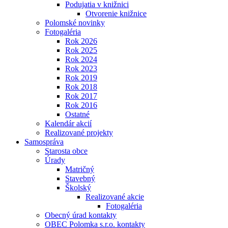
Podujatia v knižnici
Otvorenie knižnice
Polomské novinky
Fotogaléria
Rok 2026
Rok 2025
Rok 2024
Rok 2023
Rok 2019
Rok 2018
Rok 2017
Rok 2016
Ostatné
Kalendár akcií
Realizované projekty
Samospráva
Starosta obce
Úrady
Matričný
Stavebný
Školský
Realizované akcie
Fotogaléria
Obecný úrad kontakty
OBEC Polomka s.r.o. kontakty