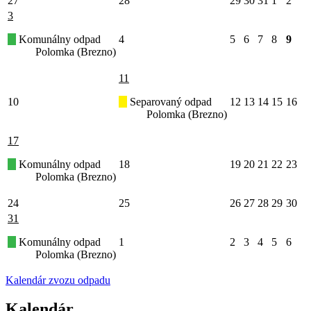
27
28
29
30
31
1
2
3
Komunálny odpad
4
5
6
7
8
9
Polomka (Brezno)
11
10
Separovaný odpad
12
13
14
15
16
Polomka (Brezno)
17
Komunálny odpad
18
19
20
21
22
23
Polomka (Brezno)
24
25
26
27
28
29
30
31
Komunálny odpad
1
2
3
4
5
6
Polomka (Brezno)
Kalendár zvozu odpadu
Kalendár