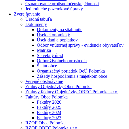
Oznamovanie protispoločenskej činnosti
Jednoduché pozemkové úpravy
Zverejňovanie
Úradná tabuľa
Dokumenty
Dokumenty na stiahnutie
Úsek ekonomický
Úsek daní a poplatkov
Odbor vnútornej správy - evidencia obyvateľov
Matrika
Stavebný úrad
Odbor životného prostredia
Štatút obce
Organizačný poriadok OcÚ Polomka
Zásady hospodárenia s majetkom obce
Verejné obstarávanie
Zmluvy Objednávky Obec Polomka
Zmluvy faktúry Objednávky OBEC Polomka s.r.o.
Faktúry Obec Polomka
Faktúry 2026
Faktúry 2025
Faktúry 2024
Faktúry 2023
RZOF Obec Polomka
RZOF OBEC Polomka s.r.o